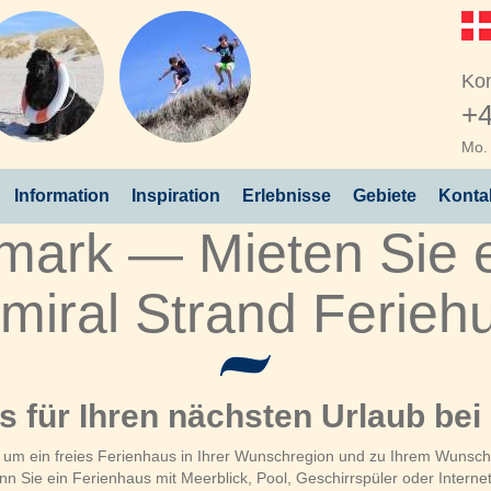
Kon
+4
Mo. 
Information
Inspiration
Erlebnisse
Gebiete
Konta
ark — Mieten Sie e
miral Strand Ferieh
us für Ihren nächsten Urlaub bei
, um ein freies Ferienhaus in Ihrer Wunschregion und zu Ihrem Wunschz
 Sie ein Ferienhaus mit Meerblick, Pool, Geschirrspüler oder Interne