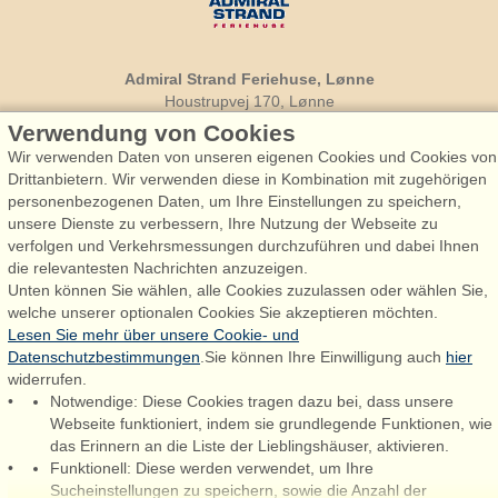
Admiral Strand Feriehuse, Lønne
Houstrupvej 170, Lønne
6830 Nørre Nebel
Verwendung von Cookies
Wir verwenden Daten von unseren eigenen Cookies und Cookies von
booking@admiralstrand.com
Drittanbietern. Wir verwenden diese in Kombination mit zugehörigen
+45 70 60 87 78
personenbezogenen Daten, um Ihre Einstellungen zu speichern,
unsere Dienste zu verbessern, Ihre Nutzung der Webseite zu
verfolgen und Verkehrsmessungen durchzuführen und dabei Ihnen
die relevantesten Nachrichten anzuzeigen.
Følg os på:
Facebook
Unten können Sie wählen, alle Cookies zuzulassen oder wählen Sie,
welche unserer optionalen Cookies Sie akzeptieren möchten.
Instagram
Lesen Sie mehr über unsere Cookie- und
Datenschutzbestimmungen
.Sie können Ihre Einwilligung auch
hier
widerrufen.
Notwendige: Diese Cookies tragen dazu bei, dass unsere
Admiral Strand Feriehuse ApS | CVR 27 23 39 10 |
Webseite funktioniert, indem sie grundlegende Funktionen, wie
das Erinnern an die Liste der Lieblingshäuser, aktivieren.
Funktionell: Diese werden verwendet, um Ihre
Sucheinstellungen zu speichern, sowie die Anzahl der