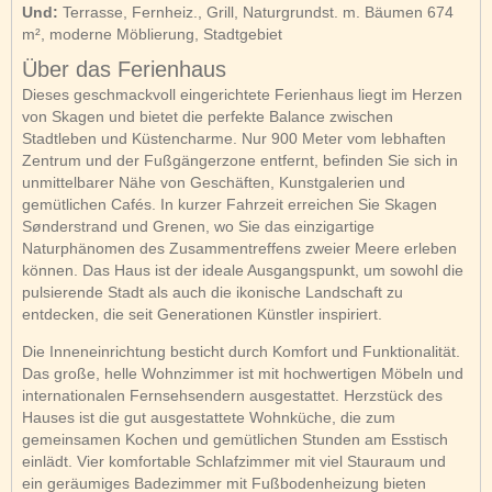
Und:
Terrasse, Fernheiz., Grill, Naturgrundst. m. Bäumen 674
m², moderne Möblierung, Stadtgebiet
Über das Ferienhaus
Dieses geschmackvoll eingerichtete Ferienhaus liegt im Herzen
von Skagen und bietet die perfekte Balance zwischen
Stadtleben und Küstencharme. Nur 900 Meter vom lebhaften
Zentrum und der Fußgängerzone entfernt, befinden Sie sich in
unmittelbarer Nähe von Geschäften, Kunstgalerien und
gemütlichen Cafés. In kurzer Fahrzeit erreichen Sie Skagen
Sønderstrand und Grenen, wo Sie das einzigartige
Naturphänomen des Zusammentreffens zweier Meere erleben
können. Das Haus ist der ideale Ausgangspunkt, um sowohl die
pulsierende Stadt als auch die ikonische Landschaft zu
entdecken, die seit Generationen Künstler inspiriert.
Die Inneneinrichtung besticht durch Komfort und Funktionalität.
Das große, helle Wohnzimmer ist mit hochwertigen Möbeln und
internationalen Fernsehsendern ausgestattet. Herzstück des
Hauses ist die gut ausgestattete Wohnküche, die zum
gemeinsamen Kochen und gemütlichen Stunden am Esstisch
einlädt. Vier komfortable Schlafzimmer mit viel Stauraum und
ein geräumiges Badezimmer mit Fußbodenheizung bieten