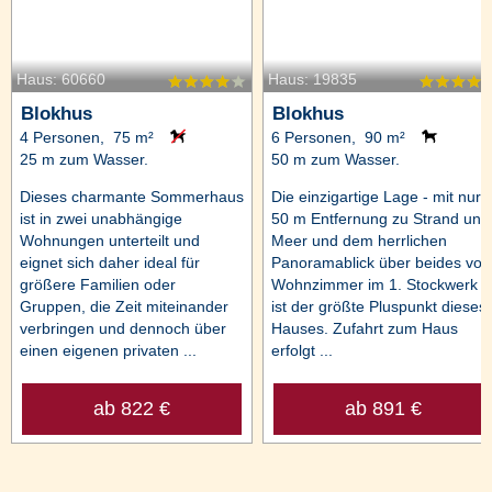
Haus: 60660
Haus: 19835
Blokhus
Blokhus
4 Personen, 75 m²
6 Personen, 90 m²
25 m zum Wasser.
50 m zum Wasser.
Dieses charmante Sommerhaus
Die einzigartige Lage - mit nur
ist in zwei unabhängige
50 m Entfernung zu Strand und
Wohnungen unterteilt und
Meer und dem herrlichen
eignet sich daher ideal für
Panoramablick über beides vo
größere Familien oder
Wohnzimmer im 1. Stockwerk
Gruppen, die Zeit miteinander
ist der größte Pluspunkt dieses
verbringen und dennoch über
Hauses. Zufahrt zum Haus
einen eigenen privaten ...
erfolgt ...
ab 822 €
ab 891 €