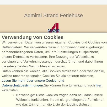
Admiral Strand Feriehuse
Verwendung von Cookies
Wir verwenden Daten von unseren eigenen Cookies und Cookies von
Drittanbietern. Wir verwenden diese in Kombination mit zugehörigen
personenbezogenen Daten, um Ihre Einstellungen zu speichern,
Admiral Strand Feriehuse, Lønne
unsere Dienste zu verbessern, Ihre Nutzung der Webseite zu
Houstrupvej 170, Lønne
verfolgen und Verkehrsmessungen durchzuführen und dabei Ihnen
6830 Nørre Nebel
die relevantesten Nachrichten anzuzeigen.
Unten können Sie wählen, alle Cookies zuzulassen oder wählen Sie,
booking@admiralstrand.com
welche unserer optionalen Cookies Sie akzeptieren möchten.
+45 70 60 87 78
Lesen Sie mehr über unsere Cookie- und
Datenschutzbestimmungen
.Sie können Ihre Einwilligung auch
hier
widerrufen.
Notwendige: Diese Cookies tragen dazu bei, dass unsere
Følg os på:
Facebook
Webseite funktioniert, indem sie grundlegende Funktionen,
wie das Erinnern an die Liste der Lieblingshäuser,
Instagram