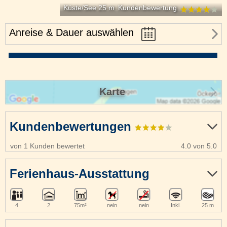
Küste/See 25 m
Kundenbewertung
Anreise & Dauer auswählen
Karte
Kundenbewertungen
von 1 Kunden bewertet
4.0 von 5.0
Ferienhaus-Ausstattung
4
2
75m²
nein
nein
Inkl.
25 m