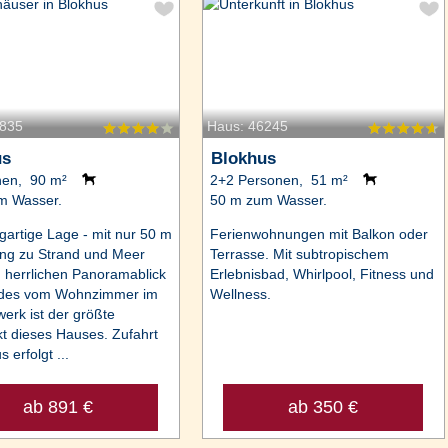
9835
Haus: 46245
us
Blokhus
nen, 90 m²
2+2 Personen, 51 m²
m Wasser.
50 m zum Wasser.
igartige Lage - mit nur 50 m
Ferienwohnungen mit Balkon oder
ng zu Strand und Meer
Terrasse. Mit subtropischem
herrlichen Panoramablick
Erlebnisbad, Whirlpool, Fitness und
ides vom Wohnzimmer im
Wellness.
werk ist der größte
t dieses Hauses. Zufahrt
 erfolgt ...
ab 891 €
ab 350 €