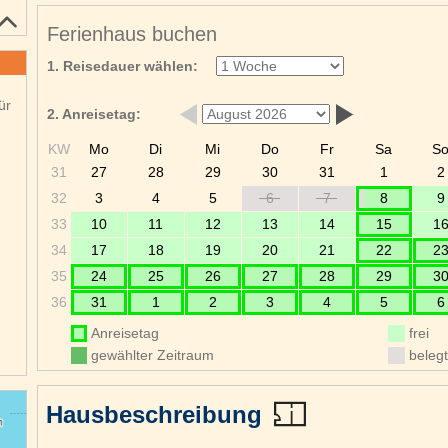
Ferienhaus buchen
1. Reisedauer wählen:
ür
2. Anreisetag:
KW
Mo
Di
Mi
Do
Fr
Sa
S
31
27
28
29
30
31
1
2
32
3
4
5
6
7
8
9
33
10
11
12
13
14
15
1
34
17
18
19
20
21
22
2
35
24
25
26
27
28
29
3
36
31
1
2
3
4
5
6
Anreisetag
frei
gewählter Zeitraum
belegt
Hausbeschreibung