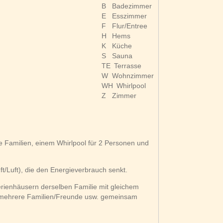
B
Badezimmer
E
Esszimmer
F
Flur/Entree
H
Hems
K
Küche
S
Sauna
TE
Terrasse
W
Wohnzimmer
WH
Whirlpool
Z
Zimmer
re Familien, einem Whirlpool für 2 Personen und
/Luft), die den Energieverbrauch senkt.
erienhäusern derselben Familie mit gleichem
n mehrere Familien/Freunde usw. gemeinsam