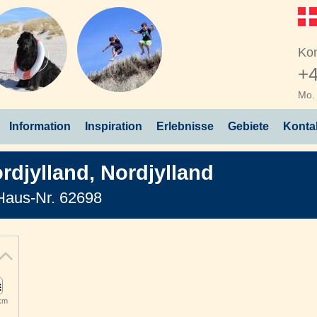
Kon
+4
Mo. 
Information
Inspiration
Erlebnisse
Gebiete
Konta
rdjylland
,
Nordjylland
Haus-Nr. 62698
 km