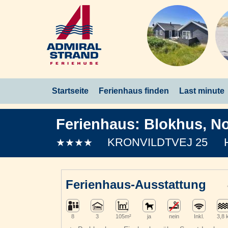
Startseite
Ferienhaus finden
Last minute
Ferienhaus:
Blokhus
,
No
KRONVILDTVEJ 25
★★★★
Ferienhaus-Ausstattung
8
3
105m²
ja
nein
Inkl.
3,8