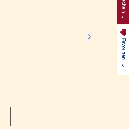
Gutschein »
Favoritten
»