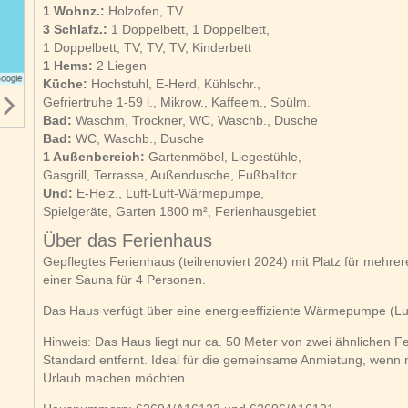
1 Wohnz.:
Holzofen, TV
3 Schlafz.:
1 Doppelbett, 1 Doppelbett,
1 Doppelbett, TV, TV, TV, Kinderbett
1 Hems:
2 Liegen
Küche:
Hochstuhl, E-Herd, Kühlschr.,
Gefriertruhe 1-59 l., Mikrow., Kaffeem., Spülm.
Bad:
Waschm, Trockner, WC, Waschb., Dusche
Bad:
WC, Waschb., Dusche
1 Außenbereich:
Gartenmöbel, Liegestühle,
Gasgrill, Terrasse, Außendusche, Fußballtor
Und:
E-Heiz., Luft-Luft-Wärmepumpe,
Spielgeräte, Garten 1800 m², Ferienhausgebiet
Über das Ferienhaus
Gepflegtes Ferienhaus (teilrenoviert 2024) mit Platz für mehre
einer Sauna für 4 Personen.
Das Haus verfügt über eine energieeffiziente Wärmepumpe (Luft
Hinweis: Das Haus liegt nur ca. 50 Meter von zwei ähnlichen F
Standard entfernt. Ideal für die gemeinsame Anmietung, wen
Urlaub machen möchten.