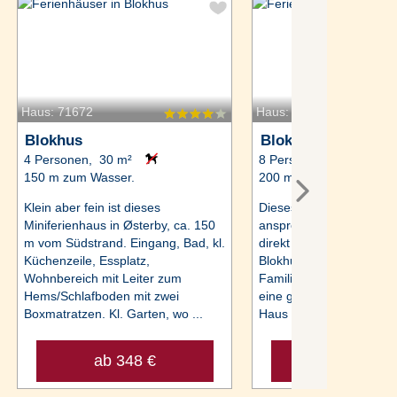
Haus: 71672
Haus: 38841
Blokhus
Blokhus
4 Personen, 30 m²
8 Personen, 121 m²
150 m zum Wasser.
200 m zum Wasser.
Klein aber fein ist dieses
Dieses moderne Ferienh
Miniferienhaus in Østerby, ca. 150
ansprechender Einrichtun
m vom Südstrand. Eingang, Bad, kl.
direkt hinter der 1. Dün
Küchenzeile, Essplatz,
Blokhus Strand und eigne
Wohnbereich mit Leiter zum
Familien, die Wert auf Q
Hems/Schlafboden mit zwei
eine gute Lage legen. 
Boxmatratzen. Kl. Garten, wo ...
Haus ...
ab 348 €
ab 743 €