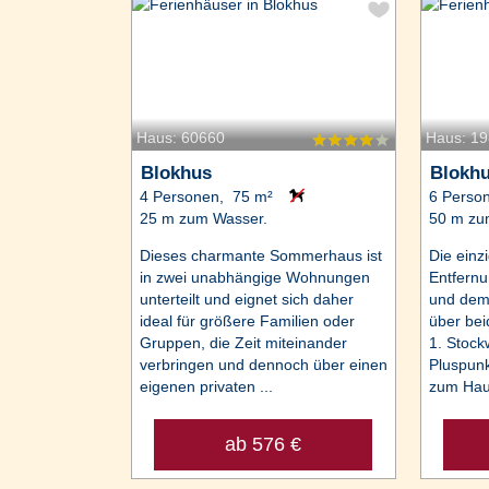
Haus: 60660
Haus: 1
Blokhus
Blokh
4 Personen, 75 m²
6 Perso
25 m zum Wasser.
50 m zu
Dieses charmante Sommerhaus ist
Die einz
in zwei unabhängige Wohnungen
Entfernu
unterteilt und eignet sich daher
und dem 
ideal für größere Familien oder
über be
Gruppen, die Zeit miteinander
1. Stock
verbringen und dennoch über einen
Pluspunk
eigenen privaten ...
zum Haus
ab 576 €