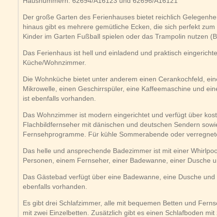
Hausnummern: 62694/A16123 und 62696/A16121
Der große Garten des Ferienhauses bietet reichlich Gelegenhe
hinaus gibt es mehrere gemütliche Ecken, die sich perfekt zu
Kinder im Garten Fußball spielen oder das Trampolin nutzen (
Das Ferienhaus ist hell und einladend und praktisch eingerichte
Küche/Wohnzimmer.
Die Wohnküche bietet unter anderem einen Cerankochfeld, ein
Mikrowelle, einen Geschirrspüler, eine Kaffeemaschine und eine
ist ebenfalls vorhanden.
Das Wohnzimmer ist modern eingerichtet und verfügt über kost
Flachbildfernseher mit dänischen und deutschen Sendern sow
Fernsehprogramme. Für kühle Sommerabende oder verregnete H
Das helle und ansprechende Badezimmer ist mit einer Whirlpoo
Personen, einem Fernseher, einer Badewanne, einer Dusche u
Das Gästebad verfügt über eine Badewanne, eine Dusche und
ebenfalls vorhanden.
Es gibt drei Schlafzimmer, alle mit bequemen Betten und Fern
mit zwei Einzelbetten. Zusätzlich gibt es einen Schlafboden mi