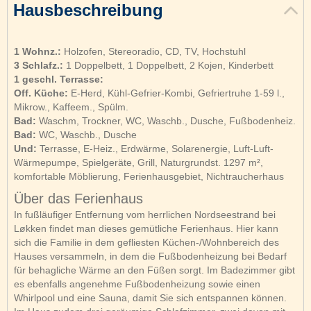
Hausbeschreibung
1 Wohnz.:
Holzofen, Stereoradio, CD, TV, Hochstuhl
3 Schlafz.:
1 Doppelbett, 1 Doppelbett, 2 Kojen, Kinderbett
1 geschl. Terrasse:
Off. Küche:
E-Herd, Kühl-Gefrier-Kombi, Gefriertruhe 1-59 l.,
Mikrow., Kaffeem., Spülm.
Bad:
Waschm, Trockner, WC, Waschb., Dusche, Fußbodenheiz.
Bad:
WC, Waschb., Dusche
Und:
Terrasse, E-Heiz., Erdwärme, Solarenergie, Luft-Luft-
Wärmepumpe, Spielgeräte, Grill, Naturgrundst. 1297 m²,
komfortable Möblierung, Ferienhausgebiet, Nichtraucherhaus
Über das Ferienhaus
In fußläufiger Entfernung vom herrlichen Nordseestrand bei
Løkken findet man dieses gemütliche Ferienhaus. Hier kann
sich die Familie in dem gefliesten Küchen-/Wohnbereich des
Hauses versammeln, in dem die Fußbodenheizung bei Bedarf
für behagliche Wärme an den Füßen sorgt. Im Badezimmer gibt
es ebenfalls angenehme Fußbodenheizung sowie einen
Whirlpool und eine Sauna, damit Sie sich entspannen können.