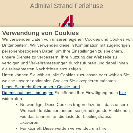
Admiral Strand Feriehuse
Verwendung von Cookies
Wir verwenden Daten von unseren eigenen Cookies und Cookies von
Drittanbietern. Wir verwenden diese in Kombination mit zugehörigen
personenbezogenen Daten, um Ihre Einstellungen zu speichern,
Admiral Strand Feriehuse, Lønne
unsere Dienste zu verbessern, Ihre Nutzung der Webseite zu
Houstrupvej 170, Lønne
verfolgen und Verkehrsmessungen durchzuführen und dabei Ihnen
6830 Nørre Nebel
die relevantesten Nachrichten anzuzeigen.
Unten können Sie wählen, alle Cookies zuzulassen oder wählen Sie,
booking@admiralstrand.com
welche unserer optionalen Cookies Sie akzeptieren möchten.
+45 70 60 87 78
Lesen Sie mehr über unsere Cookie- und
Datenschutzbestimmungen
.Sie können Ihre Einwilligung auch
hier
widerrufen.
Notwendige: Diese Cookies tragen dazu bei, dass unsere
Følg os på:
Facebook
Webseite funktioniert, indem sie grundlegende Funktionen,
wie das Erinnern an die Liste der Lieblingshäuser,
Instagram
aktivieren.
Funktionell: Diese werden verwendet, um Ihre