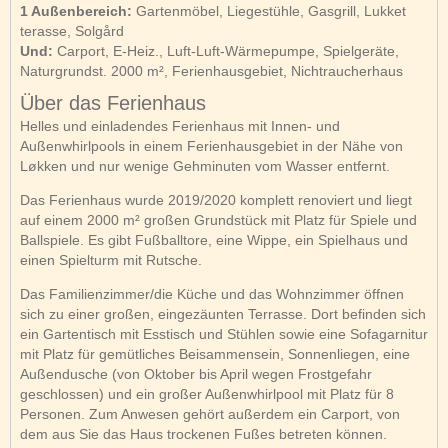
1 Außenbereich:
Gartenmöbel, Liegestühle, Gasgrill, Lukket
terasse, Solgård
Und:
Carport, E-Heiz., Luft-Luft-Wärmepumpe, Spielgeräte,
Naturgrundst. 2000 m², Ferienhausgebiet, Nichtraucherhaus
Über das Ferienhaus
Helles und einladendes Ferienhaus mit Innen- und
Außenwhirlpools in einem Ferienhausgebiet in der Nähe von
Løkken und nur wenige Gehminuten vom Wasser entfernt.
Das Ferienhaus wurde 2019/2020 komplett renoviert und liegt
auf einem 2000 m² großen Grundstück mit Platz für Spiele und
Ballspiele. Es gibt Fußballtore, eine Wippe, ein Spielhaus und
einen Spielturm mit Rutsche.
Das Familienzimmer/die Küche und das Wohnzimmer öffnen
sich zu einer großen, eingezäunten Terrasse. Dort befinden sich
ein Gartentisch mit Esstisch und Stühlen sowie eine Sofagarnitur
mit Platz für gemütliches Beisammensein, Sonnenliegen, eine
Außendusche (von Oktober bis April wegen Frostgefahr
geschlossen) und ein großer Außenwhirlpool mit Platz für 8
Personen. Zum Anwesen gehört außerdem ein Carport, von
dem aus Sie das Haus trockenen Fußes betreten können.