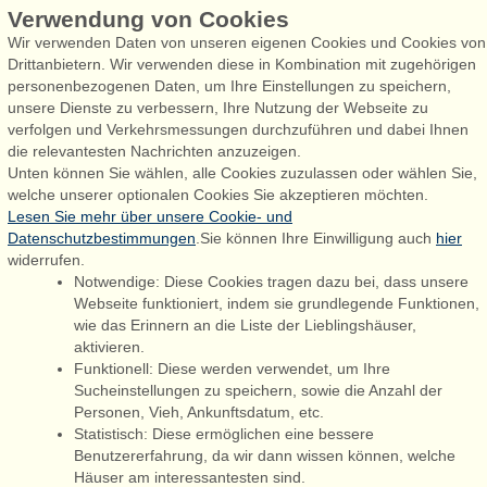
Verwendung von Cookies
Wir verwenden Daten von unseren eigenen Cookies und Cookies von
Drittanbietern. Wir verwenden diese in Kombination mit zugehörigen
personenbezogenen Daten, um Ihre Einstellungen zu speichern,
Admiral Strand Feriehuse, Lønne
unsere Dienste zu verbessern, Ihre Nutzung der Webseite zu
Houstrupvej 170, Lønne
verfolgen und Verkehrsmessungen durchzuführen und dabei Ihnen
6830 Nørre Nebel
die relevantesten Nachrichten anzuzeigen.
Unten können Sie wählen, alle Cookies zuzulassen oder wählen Sie,
booking@admiralstrand.com
welche unserer optionalen Cookies Sie akzeptieren möchten.
+45 70 60 87 78
Lesen Sie mehr über unsere Cookie- und
Datenschutzbestimmungen
.Sie können Ihre Einwilligung auch
hier
widerrufen.
Notwendige: Diese Cookies tragen dazu bei, dass unsere
Følg os på:
Facebook
Webseite funktioniert, indem sie grundlegende Funktionen,
wie das Erinnern an die Liste der Lieblingshäuser,
Instagram
aktivieren.
Funktionell: Diese werden verwendet, um Ihre
Sucheinstellungen zu speichern, sowie die Anzahl der
Personen, Vieh, Ankunftsdatum, etc.
Admiral Strand Feriehuse ApS | CVR 27 23 39 10 |
Statistisch: Diese ermöglichen eine bessere
Benutzererfahrung, da wir dann wissen können, welche
Häuser am interessantesten sind.