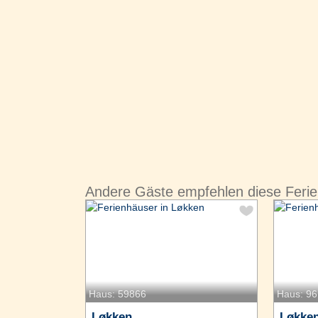
Andere Gäste empfehlen diese Feri
Haus: 59866
Haus: 9
Løkken
Løkke