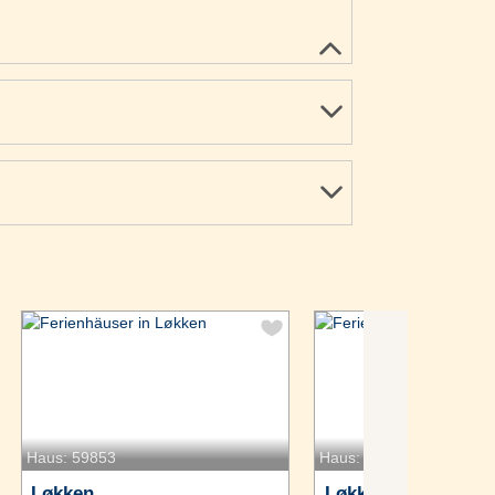
Haus: 59853
Haus: 59914
Løkken
Løkken