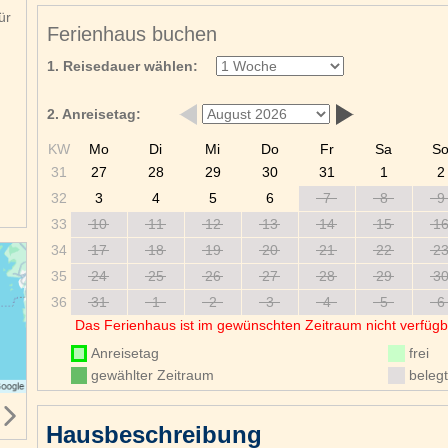
ür
Ferienhaus buchen
1. Reisedauer wählen:
2. Anreisetag:
KW
Mo
Di
Mi
Do
Fr
Sa
S
31
27
28
29
30
31
1
2
32
3
4
5
6
7
8
9
33
10
11
12
13
14
15
1
34
17
18
19
20
21
22
2
35
24
25
26
27
28
29
3
36
31
1
2
3
4
5
6
Das Ferienhaus ist im gewünschten Zeitraum nicht verfügb
Anreisetag
frei
gewählter Zeitraum
belegt
Hausbeschreibung