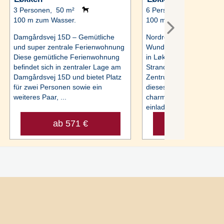
3 Personen, 50 m²
6 Personen, 120 m²
100 m zum Wasser.
100 m zum Wasser.
Damgårdsvej 15D – Gemütliche
Nordre Strandvej 3A –
und super zentrale Ferienwohnung
Wunderschönes Ferienh
Diese gemütliche Ferienwohnung
in Løkken Nur 100 Mete
befindet sich in zentraler Lage am
Strand entfernt und mitt
Damgårdsvej 15D und bietet Platz
Zentrum gelegen, empfä
für zwei Personen sowie ein
dieses Ferienhaus mit 
weiteres Paar, ...
charmanten Treppenhau
einladendem ...
ab 571 €
ab 1.131 