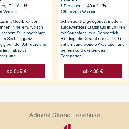
nen, 71 m²
8 Personen, 140 m²
m Wasser.
100 m zum Wasser.
us mit Meerblick bei
Schön zentral gelegenes, modern
Innen in hellem, typisch
aufgewertetes Stadthaus in Løkken
vischem Stil eingerichtet.
mit Saunafass im Außenbereich.
en Sie hier, ganz
Hier liegt der Strand nur ca. 100 m
ig von der Jahreszeit, mit
entfernt und weitere Aktivitäten und
ilie in absolut
Sehenswürdigkeiten des
cher und ...
Ferienortes ...
ab 819 €
ab 436 €
Admiral Strand Feriehuse