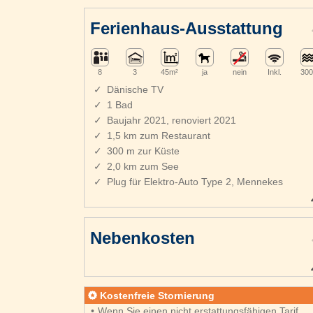
Ferienhaus-Ausstattung
8
3
45m²
ja
nein
Inkl.
300
Dänische TV
1 Bad
Baujahr 2021, renoviert 2021
1,5 km zum Restaurant
300 m zur Küste
2,0 km zum See
Plug für Elektro-Auto Type 2, Mennekes
Nebenkosten
Kostenfreie Stornierung
Wenn Sie einen nicht erstattungsfähigen Tarif