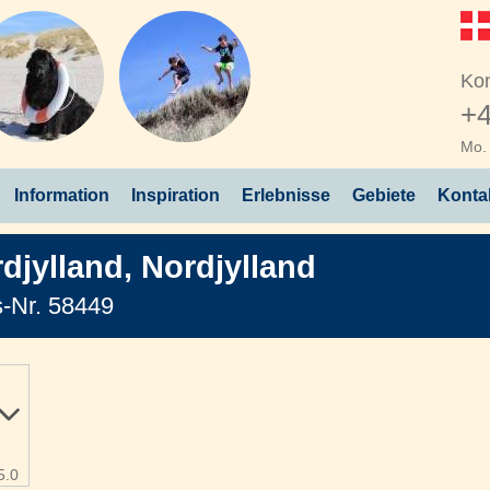
Kon
+4
Mo. 
Information
Inspiration
Erlebnisse
Gebiete
Konta
djylland
,
Nordjylland
-Nr. 58449
5.0