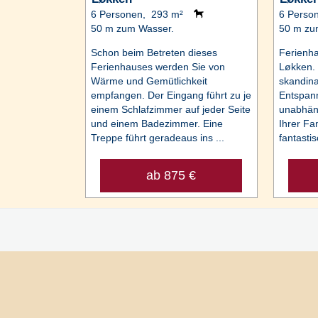
6 Personen, 293 m²
6 Perso
50 m zum Wasser.
50 m zu
Schon beim Betreten dieses
Ferienha
Ferienhauses werden Sie von
Løkken. 
Wärme und Gemütlichkeit
skandina
empfangen. Der Eingang führt zu je
Entspann
einem Schlafzimmer auf jeder Seite
unabhäng
und einem Badezimmer. Eine
Ihrer Fam
Treppe führt geradeaus ins ...
fantastis
ab 875 €