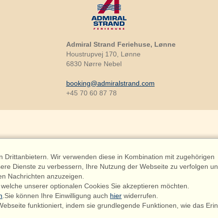
Admiral Strand Feriehuse, Lønne
Houstrupvej 170, Lønne
6830 Nørre Nebel
booking@admiralstrand.com
+45 70 60 87 78
Drittanbietern. Wir verwenden diese in Kombination mit zugehörigen
riehuse ApS | CVR 27 23 39 10 |
ere Dienste zu verbessern, Ihre Nutzung der Webseite zu verfolgen u
en Nachrichten anzuzeigen.
 welche unserer optionalen Cookies Sie akzeptieren möchten.
n
.Sie können Ihre Einwilligung auch
hier
widerrufen.
 sind hier: Løkken, Nordjylland, Dänemark, Ferienhaus 58449, 8 Pers
ebseite funktioniert, indem sie grundlegende Funktionen, wie das Erin