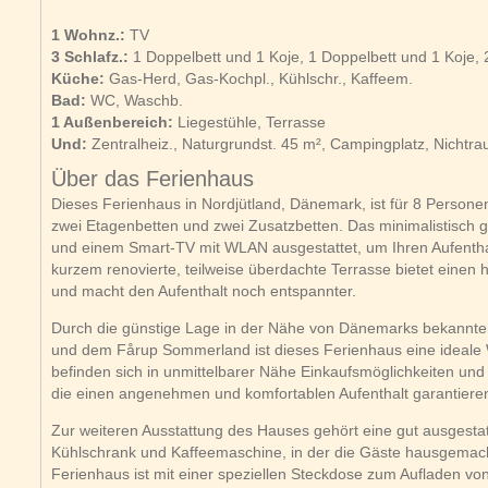
1 Wohnz.:
TV
3 Schlafz.:
1 Doppelbett und 1 Koje, 1 Doppelbett und 1 Koje, 
Küche:
Gas-Herd, Gas-Kochpl., Kühlschr., Kaffeem.
Bad:
WC, Waschb.
1 Außenbereich:
Liegestühle, Terrasse
Und:
Zentralheiz., Naturgrundst. 45 m², Campingplatz, Nichtr
Über das Ferienhaus
Dieses Ferienhaus in Nordjütland, Dänemark, ist für 8 Persone
zwei Etagenbetten und zwei Zusatzbetten. Das minimalistisch g
und einem Smart-TV mit WLAN ausgestattet, um Ihren Aufenthal
kurzem renovierte, teilweise überdachte Terrasse bietet einen 
und macht den Aufenthalt noch entspannter.
Durch die günstige Lage in der Nähe von Dänemarks bekannte
und dem Fårup Sommerland ist dieses Ferienhaus eine ideale 
befinden sich in unmittelbarer Nähe Einkaufsmöglichkeiten und
die einen angenehmen und komfortablen Aufenthalt garantiere
Zur weiteren Ausstattung des Hauses gehört eine gut ausgesta
Kühlschrank und Kaffeemaschine, in der die Gäste hausgemac
Ferienhaus ist mit einer speziellen Steckdose zum Aufladen von