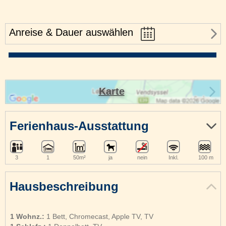
Anreise & Dauer auswählen
Karte
Ferienhaus-Ausstattung
3
1
50m²
ja
nein
Inkl.
100 m
Hausbeschreibung
1 Wohnz.:
1 Bett, Chromecast, Apple TV, TV