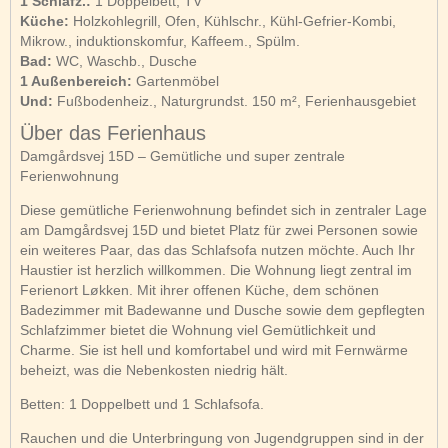
1 Schlafz.:
1 Doppelbett, TV
Küche:
Holzkohlegrill, Ofen, Kühlschr., Kühl-Gefrier-Kombi,
Mikrow., induktionskomfur, Kaffeem., Spülm.
Bad:
WC, Waschb., Dusche
1 Außenbereich:
Gartenmöbel
Und:
Fußbodenheiz., Naturgrundst. 150 m², Ferienhausgebiet
Über das Ferienhaus
Damgårdsvej 15D – Gemütliche und super zentrale
Ferienwohnung
Diese gemütliche Ferienwohnung befindet sich in zentraler Lage
am Damgårdsvej 15D und bietet Platz für zwei Personen sowie
ein weiteres Paar, das das Schlafsofa nutzen möchte. Auch Ihr
Haustier ist herzlich willkommen. Die Wohnung liegt zentral im
Ferienort Løkken. Mit ihrer offenen Küche, dem schönen
Badezimmer mit Badewanne und Dusche sowie dem gepflegten
Schlafzimmer bietet die Wohnung viel Gemütlichkeit und
Charme. Sie ist hell und komfortabel und wird mit Fernwärme
beheizt, was die Nebenkosten niedrig hält.
Betten: 1 Doppelbett und 1 Schlafsofa.
Rauchen und die Unterbringung von Jugendgruppen sind in der