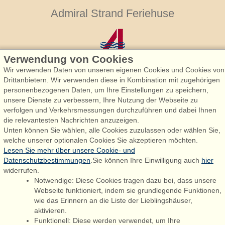
Admiral Strand Feriehuse
Verwendung von Cookies
Wir verwenden Daten von unseren eigenen Cookies und Cookies von
Drittanbietern. Wir verwenden diese in Kombination mit zugehörigen
personenbezogenen Daten, um Ihre Einstellungen zu speichern,
Admiral Strand Feriehuse, Lønne
unsere Dienste zu verbessern, Ihre Nutzung der Webseite zu
Houstrupvej 170, Lønne
verfolgen und Verkehrsmessungen durchzuführen und dabei Ihnen
6830 Nørre Nebel
die relevantesten Nachrichten anzuzeigen.
Unten können Sie wählen, alle Cookies zuzulassen oder wählen Sie,
booking@admiralstrand.com
welche unserer optionalen Cookies Sie akzeptieren möchten.
+45 70 60 87 78
Lesen Sie mehr über unsere Cookie- und
Datenschutzbestimmungen
.Sie können Ihre Einwilligung auch
hier
widerrufen.
Notwendige: Diese Cookies tragen dazu bei, dass unsere
Følg os på:
Facebook
Webseite funktioniert, indem sie grundlegende Funktionen,
wie das Erinnern an die Liste der Lieblingshäuser,
Instagram
aktivieren.
Funktionell: Diese werden verwendet, um Ihre