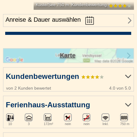
Küste/See 750 m
Kundenbewertung
Anreise & Dauer auswählen
Karte
Kundenbewertungen
von 2 Kunden bewertet
4.0 von 5.0
Ferienhaus-Ausstattung
10
3
172m²
nein
nein
Inkl.
750 m