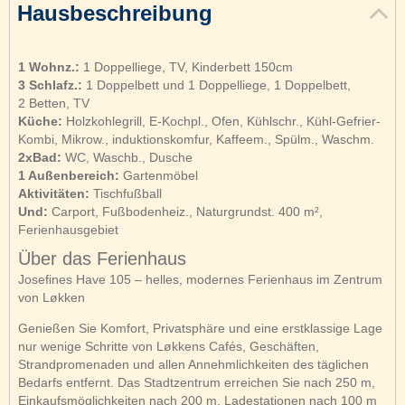
Hausbeschreibung
1 Wohnz.:
1 Doppelliege, TV, Kinderbett 150cm
3 Schlafz.:
1 Doppelbett und 1 Doppelliege, 1 Doppelbett,
2 Betten, TV
Küche:
Holzkohlegrill, E-Kochpl., Ofen, Kühlschr., Kühl-Gefrier-
Kombi, Mikrow., induktionskomfur, Kaffeem., Spülm., Waschm.
2xBad:
WC, Waschb., Dusche
1 Außenbereich:
Gartenmöbel
Aktivitäten:
Tischfußball
Und:
Carport, Fußbodenheiz., Naturgrundst. 400 m²,
Ferienhausgebiet
Über das Ferienhaus
Josefines Have 105 – helles, modernes Ferienhaus im Zentrum
von Løkken
Genießen Sie Komfort, Privatsphäre und eine erstklassige Lage
nur wenige Schritte von Løkkens Cafés, Geschäften,
Strandpromenaden und allen Annehmlichkeiten des täglichen
Bedarfs entfernt. Das Stadtzentrum erreichen Sie nach 250 m,
Einkaufsmöglichkeiten nach 200 m, Ladestationen nach 100 m