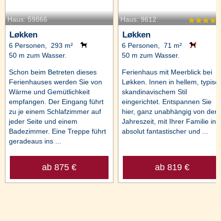
Haus: 59866
Haus: 9612
Løkken
Løkken
6 Personen, 293 m²
6 Personen, 71 m²
50 m zum Wasser.
50 m zum Wasser.
Schon beim Betreten dieses
Ferienhaus mit Meerblick bei
Ferienhauses werden Sie von
Løkken. Innen in hellem, typisc
Wärme und Gemütlichkeit
skandinavischem Stil
empfangen. Der Eingang führt
eingerichtet. Entspannen Sie
zu je einem Schlafzimmer auf
hier, ganz unabhängig von der
jeder Seite und einem
Jahreszeit, mit Ihrer Familie in
Badezimmer. Eine Treppe führt
absolut fantastischer und ...
geradeaus ins ...
ab 875 €
ab 819 €