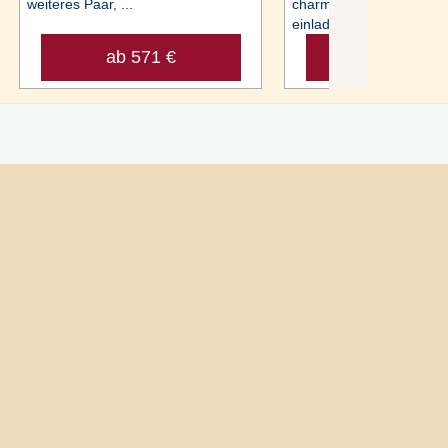
weiteres Paar, ...
charmanten Treppenhau
einladendem ...
ab 571 €
ab 1.131 