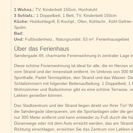
1 Wohnz.:
TV, Kinderbett 150cm, Hochstuhl
3 Schlafz.:
1 Doppelbett, 1 Bett, TV, Kinderbett 150cm
Küche:
Holzkohlegrill, E-Kochpl., Ofen, Kühlschr., Kühl-Gefrie
Spülm.
Bad:
Und:
Fußbodenheiz., Naturgrundst. 53 m², Ferienhausgebiet
Über das Ferienhaus
Søndergade 49, charmante Ferienwohnung in zentraler Lage i
Diese schöne Ferienwohnung ist ideal für alle, die im Herzen
vom Strand und der Innenstadt entfernt. Im Umkreis von 300 Me
Sporthalle, Padel-Tennisplätze, den Strand und das Wasser. Die
Schlafzimmern mit folgender Bettenaufteilung: 1 Doppelbett, 1 
Wohnzimmer und Badezimmer gibt es eine schöne Terrasse, v
Løkken genießen können.
Das Stadtzentrum und der Strand liegen direkt vor Ihrer Tür!
die Søndergade überqueren, um die Sportanlagen oder die gemü
nur 300 Meter entfernt und kann entweder zu Fuß durch die h
Dünenwege oder mit dem Auto erreicht werden, das am Strand e
Richtung einschlagen, erreichen Sie das Zentrum von Løkken in 