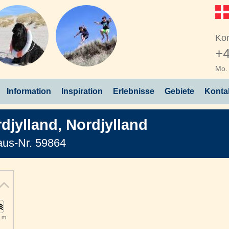
Kon
+4
Mo. 
Information
Inspiration
Erlebnisse
Gebiete
Konta
djylland
,
Nordjylland
us-Nr. 59864
 m