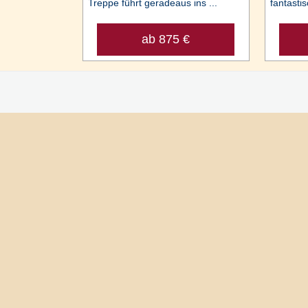
Treppe führt geradeaus ins ...
fantastis
ab 875 €