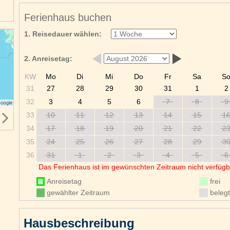
Ferienhaus buchen
1. Reisedauer wählen:
2. Anreisetag:
KW
Mo
Di
Mi
Do
Fr
Sa
S
31
27
28
29
30
31
1
2
32
3
4
5
6
7
8
9
33
10
11
12
13
14
15
1
34
17
18
19
20
21
22
2
35
24
25
26
27
28
29
3
36
31
1
2
3
4
5
6
Das Ferienhaus ist im gewünschten Zeitraum nicht verfügb
Anreisetag
frei
gewählter Zeitraum
belegt
Hausbeschreibung