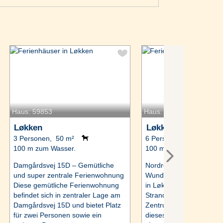
Haus: 59853
Haus: 59914
Løkken
Løkken
3 Personen, 50 m²
6 Personen, 120 m²
100 m zum Wasser.
100 m zum Wasser.
Damgårdsvej 15D – Gemütliche
Nordre Strandvej 3A –
und super zentrale Ferienwohnung
Wunderschönes Ferienh
Diese gemütliche Ferienwohnung
in Løkken Nur 100 Mete
befindet sich in zentraler Lage am
Strand entfernt und mitt
Damgårdsvej 15D und bietet Platz
Zentrum gelegen, empfä
für zwei Personen sowie ein
dieses Ferienhaus mit 