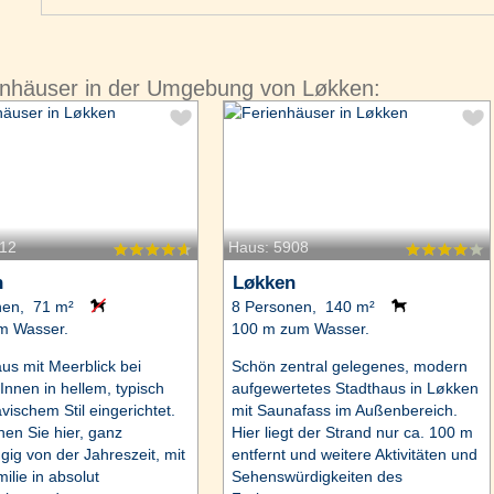
enhäuser in der Umgebung von Løkken:
612
Haus: 5908
n
Løkken
nen, 71 m²
8 Personen, 140 m²
m Wasser.
100 m zum Wasser.
us mit Meerblick bei
Schön zentral gelegenes, modern
Innen in hellem, typisch
aufgewertetes Stadthaus in Løkken
vischem Stil eingerichtet.
mit Saunafass im Außenbereich.
en Sie hier, ganz
Hier liegt der Strand nur ca. 100 m
ig von der Jahreszeit, mit
entfernt und weitere Aktivitäten und
ilie in absolut
Sehenswürdigkeiten des