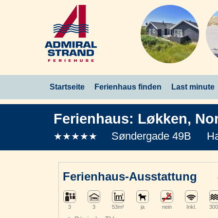
Startseite
Ferienhaus finden
Last minute
Ferienhaus:
Løkken
,
Nor
Søndergade 49B
Ha
★★★★★
Ferienhaus-Ausstattung
3
3
53m²
ja
nein
Inkl.
300