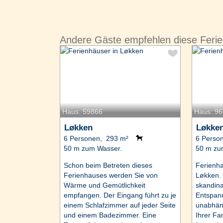
Andere Gäste empfehlen diese Feri
Haus: 59866
Haus: 9
Løkken
Løkke
6 Personen, 293 m²
6 Perso
50 m zum Wasser.
50 m zu
Schon beim Betreten dieses
Ferienha
Ferienhauses werden Sie von
Løkken. 
Wärme und Gemütlichkeit
skandina
empfangen. Der Eingang führt zu je
Entspann
einem Schlafzimmer auf jeder Seite
unabhäng
und einem Badezimmer. Eine
Ihrer Fam