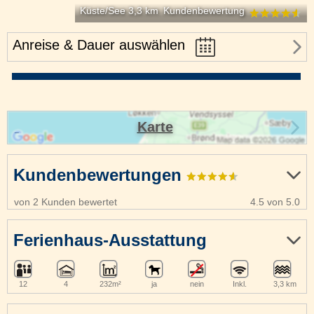
Küste/See 3,3 km
Kundenbewertung
Anreise & Dauer auswählen
Karte
Kundenbewertungen
von 2 Kunden bewertet
4.5 von 5.0
Ferienhaus-Ausstattung
12
4
232m²
ja
nein
Inkl.
3,3 km