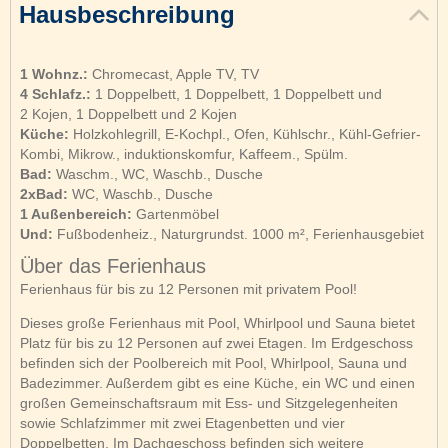
Hausbeschreibung
1 Wohnz.:
Chromecast, Apple TV, TV
4 Schlafz.:
1 Doppelbett, 1 Doppelbett, 1 Doppelbett und
2 Kojen, 1 Doppelbett und 2 Kojen
Küche:
Holzkohlegrill, E-Kochpl., Ofen, Kühlschr., Kühl-Gefrier-
Kombi, Mikrow., induktionskomfur, Kaffeem., Spülm.
Bad:
Waschm., WC, Waschb., Dusche
2xBad:
WC, Waschb., Dusche
1 Außenbereich:
Gartenmöbel
Und:
Fußbodenheiz., Naturgrundst. 1000 m², Ferienhausgebiet
Über das Ferienhaus
Ferienhaus für bis zu 12 Personen mit privatem Pool!
Dieses große Ferienhaus mit Pool, Whirlpool und Sauna bietet
Platz für bis zu 12 Personen auf zwei Etagen. Im Erdgeschoss
befinden sich der Poolbereich mit Pool, Whirlpool, Sauna und
Badezimmer. Außerdem gibt es eine Küche, ein WC und einen
großen Gemeinschaftsraum mit Ess- und Sitzgelegenheiten
sowie Schlafzimmer mit zwei Etagenbetten und vier
Doppelbetten. Im Dachgeschoss befinden sich weitere