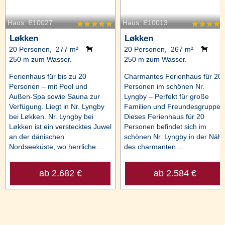
Haus: E10027
Haus: E10013
Løkken
Løkken
20 Personen, 277 m²
20 Personen, 267 m²
250 m zum Wasser.
250 m zum Wasser.
Ferienhaus für bis zu 20
Charmantes Ferienhaus für 20
Personen – mit Pool und
Personen im schönen Nr.
Außen-Spa sowie Sauna zur
Lyngby – Perfekt für große
Verfügung. Liegt in Nr. Lyngby
Familien und Freundesgruppen
bei Løkken. Nr. Lyngby bei
Dieses Ferienhaus für 20
Løkken ist ein verstecktes Juwel
Personen befindet sich im
an der dänischen
schönen Nr. Lyngby in der Näh
Nordseeküste, wo herrliche ...
des charmanten ...
ab 2.682 €
ab 2.584 €