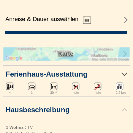
Anreise & Dauer auswählen
Karte
Ferienhaus-Ausstattung
4
1
30m²
nein
nein
2,2 km
Hausbeschreibung
1 Wohnz.:
TV