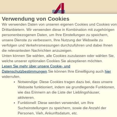
Verwendung von Cookies
Wir verwenden Daten von unseren eigenen Cookies und Cookies von
Drittanbietern. Wir verwenden diese in Kombination mit zugehörigen
personenbezogenen Daten, um Ihre Einstellungen zu speichern,
Admiral Strand Feriehuse, Lønne
unsere Dienste zu verbessern, Ihre Nutzung der Webseite zu
Houstrupvej 170, Lønne
verfolgen und Verkehrsmessungen durchzuführen und dabei Ihnen
6830 Nørre Nebel
die relevantesten Nachrichten anzuzeigen.
Unten können Sie wählen, alle Cookies zuzulassen oder wählen Sie,
booking@admiralstrand.com
welche unserer optionalen Cookies Sie akzeptieren möchten.
+45 70 60 87 78
Lesen Sie mehr über unsere Cookie- und
Datenschutzbestimmungen
.Sie können Ihre Einwilligung auch
hier
widerrufen.
Notwendige: Diese Cookies tragen dazu bei, dass unsere
Følg os på:
Facebook
Webseite funktioniert, indem sie grundlegende Funktionen,
wie das Erinnern an die Liste der Lieblingshäuser,
Instagram
aktivieren.
Funktionell: Diese werden verwendet, um Ihre
Sucheinstellungen zu speichern, sowie die Anzahl der
Personen, Vieh, Ankunftsdatum, etc.
Admiral Strand Feriehuse ApS | CVR 27 23 39 10 |