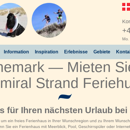
Kon
+4
Mo. 
Information
Inspiration
Erlebnisse
Gebiete
Konta
nemark — Mieten Sie
miral Strand Ferieh
us für Ihren nächsten Urlaub bei
, um ein freies Ferienhaus in Ihrer Wunschregion und zu Ihrem Wunschz
 Sie ein Ferienhaus mit Meerblick, Pool, Geschirrspüler oder Interne