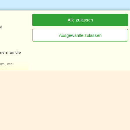
Alle zulassen
nd
Ausgewählte zulassen
nern an die
[x]
Newsletter jetzt abonnieren
um, etc.
sind.