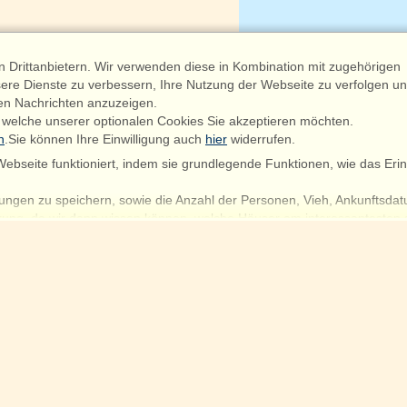
Drittanbietern. Wir verwenden diese in Kombination mit zugehörigen
ere Dienste zu verbessern, Ihre Nutzung der Webseite zu verfolgen u
en Nachrichten anzuzeigen.
 welche unserer optionalen Cookies Sie akzeptieren möchten.
n
.Sie können Ihre Einwilligung auch
hier
widerrufen.
ebseite funktioniert, indem sie grundlegende Funktionen, wie das Erin
ungen zu speichern, sowie die Anzahl der Personen, Vieh, Ankunftsdat
hrung, da wir dann wissen können, welche Häuser am interessantesten 
artnern, Ihnen die relevantesten Inhalte zur Verfügung zu stellen.