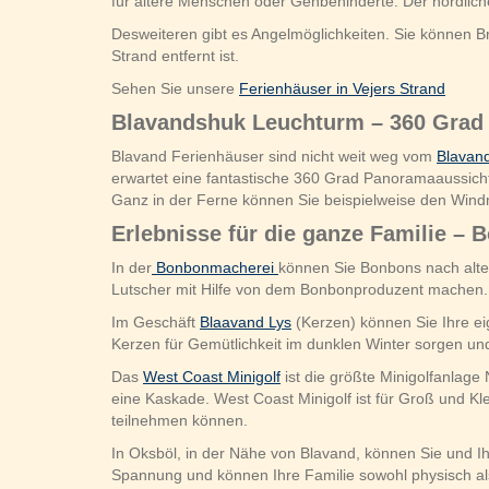
für ältere Menschen oder Gehbehinderte. Der nördliche
Desweiteren gibt es Angelmöglichkeiten. Sie können 
Strand entfernt ist.
Sehen Sie unsere
Ferienhäuser in Vejers Strand
Blavandshuk Leuchturm – 360 Grad
Blavand Ferienhäuser sind nicht weit weg vom
Blavan
erwartet eine fantastische 360 Grad Panoramaaussic
Ganz in der Ferne können Sie beispielweise den Win
Erlebnisse für die ganze Familie –
In der
Bonbonmacherei
können Sie Bonbons nach alter
Lutscher mit Hilfe von dem Bonbonproduzent machen.
Im Geschäft
Blaavand Lys
(Kerzen) können Sie Ihre ei
Kerzen für Gemütlichkeit im dunklen Winter sorgen u
Das
West Coast Minigolf
ist die größte Minigolfanlage
eine Kaskade. West Coast Minigolf ist für Groß und Kle
teilnehmen können.
In Oksböl, in der Nähe von Blavand, können Sie und I
Spannung und können Ihre Familie sowohl physisch als