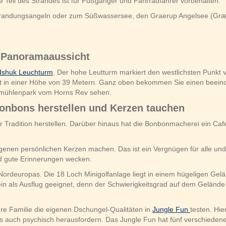
 Teil des Strandes ist für Fußgänger und Fahrradfahrer vorbehalten.
Brandungsangeln oder zum Süßwassersee, den Graerup Angelsee (Græru
 Panoramaaussicht
dshuk Leuchturm
. Der hohe Leutturm markiert den westlichsten Punk
ht in einer Höhe von 39 Metern. Ganz oben bekommen Sie einen beein
dmühlenpark vom Horns Rev sehen.
 Bonbons herstellen und Kerzen tauchen
 Tradition herstellen. Darüber hinaus hat die Bonbonmacherei ein Caf
genen persönlichen Kerzen machen. Das ist ein Vergnügen für alle und
nd gute Erinnerungen wecken.
 Nordeuropas. Die 18 Loch Minigolfanlage liegt in einem hügeligen Gelä
in als Ausflug geeignet, denn der Schwierigkeitsgrad auf dem Gelände va
hre Familie die eigenen Dschungel-Qualitäten in
Jungle Fun
testen. Hie
 auch psychisch herausfordern. Das Jungle Fun hat fünf verschiedene