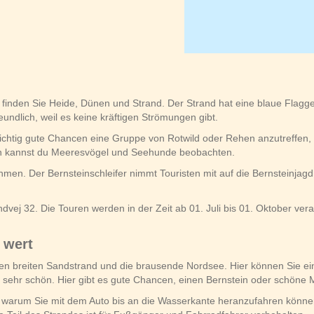
er finden Sie Heide, Dünen und Strand. Der Strand hat eine blaue Flagg
reundlich, weil es keine kräftigen Strömungen gibt.
 richtig gute Chancen eine Gruppe von Rotwild oder Rehen anzutreffen,
in kannst du Meeresvögel und Seehunde beobachten.
nehmen. Der Bernsteinschleifer nimmt Touristen mit auf die Bernsteinj
vandvej 32. Die Touren werden in der Zeit ab 01. Juli bis 01. Oktober ve
 wert
ßen breiten Sandstrand und die brausende Nordsee. Hier können Sie 
t sehr schön. Hier gibt es gute Chancen, einen Bernstein oder schöne 
 warum Sie mit dem Auto bis an die Wasserkante heranzufahren können. D