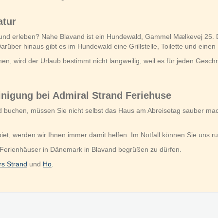
atur
und erleben? Nahe Blavand ist ein Hundewald, Gammel Mælkevej 25.
rüber hinaus gibt es im Hundewald eine Grillstelle, Toilette und einen 
, wird der Urlaub bestimmt nicht langweilig, weil es für jeden Geschm
inigung bei Admiral Strand Feriehuse
nd buchen, müssen Sie nicht selbst das Haus am Abreisetag sauber ma
et, werden wir Ihnen immer damit helfen. Im Notfall können Sie uns 
 Ferienhäuser in Dänemark in Blavand begrüßen zu dürfen.
rs Strand
und
Ho
.