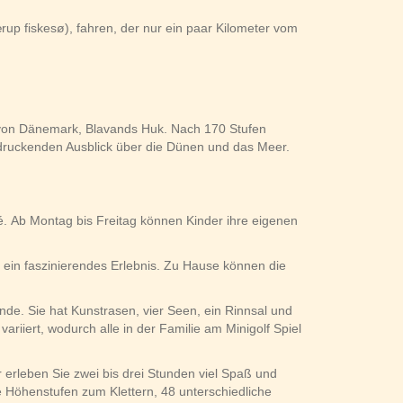
p fiskesø), fahren, der nur ein paar Kilometer vom
t von Dänemark, Blavands Huk. Nach 170 Stufen
druckenden Ausblick über die Dünen und das Meer.
é. Ab Montag bis Freitag können Kinder ihre eigenen
 ein faszinierendes Erlebnis. Zu Hause können die
nde. Sie hat Kunstrasen, vier Seen, ein Rinnsal und
riiert, wodurch alle in der Familie am Minigolf Spiel
r erleben Sie zwei bis drei Stunden viel Spaß und
 Höhenstufen zum Klettern, 48 unterschiedliche