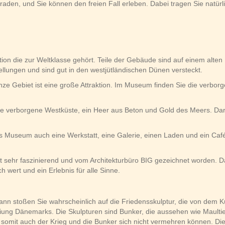
raden, und Sie können den freien Fall erleben. Dabei tragen Sie nat
aktion die zur Weltklasse gehört. Teile der Gebäude sind auf einem al
lungen und sind gut in den westjütländischen Dünen versteckt.
ze Gebiet ist eine große Attraktion. Im Museum finden Sie die verbor
e verborgene Westküste, ein Heer aus Beton und Gold des Meers. Darü
s Museum auch eine Werkstatt, eine Galerie, einen Laden und ein Café
ehr faszinierend und vom Architekturbüro BIG gezeichnet worden. Das
ch wert und ein Erlebnis für alle Sinne.
dann stoßen Sie wahrscheinlich auf die Friedensskulptur, die von dem K
ung Dänemarks. Die Skulpturen sind Bunker, die aussehen wie Maultiere
d somit auch der Krieg und die Bunker sich nicht vermehren können. Die