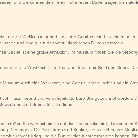
raden, und Sie können den freien Fall erleben. Dabei tragen Sie nat
aktion die zur Weltklasse gehört. Teile der Gebäude sind auf einem al
lungen und sind gut in den westjütländischen Dünen versteckt.
ze Gebiet ist eine große Attraktion. Im Museum finden Sie die verbor
e verborgene Westküste, ein Heer aus Beton und Gold des Meers. Darü
s Museum auch eine Werkstatt, eine Galerie, einen Laden und ein Café
ehr faszinierend und vom Architekturbüro BIG gezeichnet worden. Das
ch wert und ein Erlebnis für alle Sinne.
dann stoßen Sie wahrscheinlich auf die Friedensskulptur, die von dem K
ung Dänemarks. Die Skulpturen sind Bunker, die aussehen wie Maultiere
d somit auch der Krieg und die Bunker sich nicht vermehren können. Die