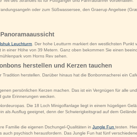
 Teil des Strandes ist für Fußgänger und Fahrradfahrer vorbehalten.
Brandungsangeln oder zum Süßwassersee, den Graerup Angelsee (Græru
 Panoramaaussicht
dshuk Leuchturm
. Der hohe Leutturm markiert den westlichsten Punk
ht in einer Höhe von 39 Metern. Ganz oben bekommen Sie einen beein
dmühlenpark vom Horns Rev sehen.
 Bonbons herstellen und Kerzen tauchen
 Tradition herstellen. Darüber hinaus hat die Bonbonmacherei ein Caf
genen persönlichen Kerzen machen. Das ist ein Vergnügen für alle und
nd gute Erinnerungen wecken.
 Nordeuropas. Die 18 Loch Minigolfanlage liegt in einem hügeligen Gelä
in als Ausflug geeignet, denn der Schwierigkeitsgrad auf dem Gelände va
hre Familie die eigenen Dschungel-Qualitäten in
Jungle Fun
testen. Hie
 auch psychisch herausfordern. Das Jungle Fun hat fünf verschiedene