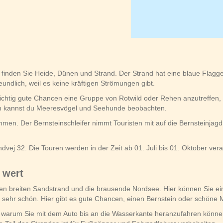
er finden Sie Heide, Dünen und Strand. Der Strand hat eine blaue Flagg
reundlich, weil es keine kräftigen Strömungen gibt.
 richtig gute Chancen eine Gruppe von Rotwild oder Rehen anzutreffen,
in kannst du Meeresvögel und Seehunde beobachten.
nehmen. Der Bernsteinschleifer nimmt Touristen mit auf die Bernsteinj
vandvej 32. Die Touren werden in der Zeit ab 01. Juli bis 01. Oktober ve
 wert
ßen breiten Sandstrand und die brausende Nordsee. Hier können Sie 
t sehr schön. Hier gibt es gute Chancen, einen Bernstein oder schöne 
 warum Sie mit dem Auto bis an die Wasserkante heranzufahren können. D