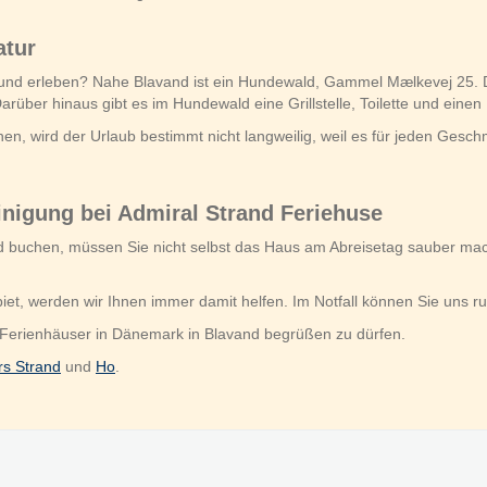
atur
und erleben? Nahe Blavand ist ein Hundewald, Gammel Mælkevej 25.
rüber hinaus gibt es im Hundewald eine Grillstelle, Toilette und einen 
, wird der Urlaub bestimmt nicht langweilig, weil es für jeden Geschm
inigung bei Admiral Strand Feriehuse
nd buchen, müssen Sie nicht selbst das Haus am Abreisetag sauber ma
et, werden wir Ihnen immer damit helfen. Im Notfall können Sie uns 
 Ferienhäuser in Dänemark in Blavand begrüßen zu dürfen.
rs Strand
und
Ho
.