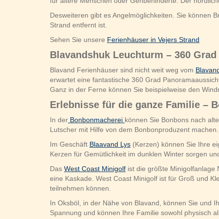
für ältere Menschen oder Gehbehinderte. Der nördliche
Desweiteren gibt es Angelmöglichkeiten. Sie können 
Strand entfernt ist.
Sehen Sie unsere
Ferienhäuser in Vejers Strand
Blavandshuk Leuchturm – 360 Grad
Blavand Ferienhäuser sind nicht weit weg vom
Blavan
erwartet eine fantastische 360 Grad Panoramaaussic
Ganz in der Ferne können Sie beispielweise den Win
Erlebnisse für die ganze Familie –
In der
Bonbonmacherei
können Sie Bonbons nach alter
Lutscher mit Hilfe von dem Bonbonproduzent machen.
Im Geschäft
Blaavand Lys
(Kerzen) können Sie Ihre ei
Kerzen für Gemütlichkeit im dunklen Winter sorgen u
Das
West Coast Minigolf
ist die größte Minigolfanlage
eine Kaskade. West Coast Minigolf ist für Groß und Kle
teilnehmen können.
In Oksböl, in der Nähe von Blavand, können Sie und I
Spannung und können Ihre Familie sowohl physisch als