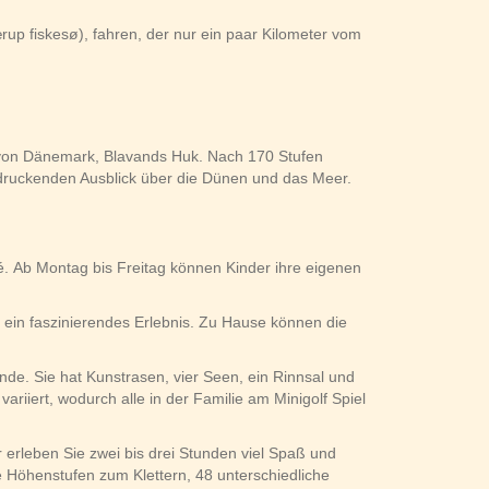
p fiskesø), fahren, der nur ein paar Kilometer vom
t von Dänemark, Blavands Huk. Nach 170 Stufen
druckenden Ausblick über die Dünen und das Meer.
é. Ab Montag bis Freitag können Kinder ihre eigenen
 ein faszinierendes Erlebnis. Zu Hause können die
nde. Sie hat Kunstrasen, vier Seen, ein Rinnsal und
riiert, wodurch alle in der Familie am Minigolf Spiel
r erleben Sie zwei bis drei Stunden viel Spaß und
 Höhenstufen zum Klettern, 48 unterschiedliche