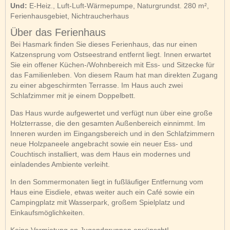
Und:
E-Heiz., Luft-Luft-Wärmepumpe, Naturgrundst. 280 m²,
Ferienhausgebiet, Nichtraucherhaus
Über das Ferienhaus
Bei Hasmark finden Sie dieses Ferienhaus, das nur einen
Katzensprung vom Ostseestrand entfernt liegt. Innen erwartet
Sie ein offener Küchen-/Wohnbereich mit Ess- und Sitzecke für
das Familienleben. Von diesem Raum hat man direkten Zugang
zu einer abgeschirmten Terrasse. Im Haus auch zwei
Schlafzimmer mit je einem Doppelbett.
Das Haus wurde aufgewertet und verfügt nun über eine große
Holzterrasse, die den gesamten Außenbereich einnimmt. Im
Inneren wurden im Eingangsbereich und in den Schlafzimmern
neue Holzpaneele angebracht sowie ein neuer Ess- und
Couchtisch installiert, was dem Haus ein modernes und
einladendes Ambiente verleiht.
In den Sommermonaten liegt in fußläufiger Entfernung vom
Haus eine Eisdiele, etwas weiter auch ein Café sowie ein
Campingplatz mit Wasserpark, großem Spielplatz und
Einkaufsmöglichkeiten.
Keine Vermietung an Jugendgruppen erwünscht!