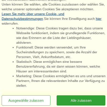
Unten können Sie wählen, alle Cookies zuzulassen oder wählen Sie,
booking@admiralstrand.com
welche unserer optionalen Cookies Sie akzeptieren möchten.
+45 70 60 87 78
Lesen Sie mehr über unsere Cookie- und
Datenschutzbestimmungen
.Sie können Ihre Einwilligung auch
hier
widerrufen.
Notwendige: Diese Cookies tragen dazu bei, dass unsere
Følg os på:
Facebook
Webseite funktioniert, indem sie grundlegende Funktionen,
wie das Erinnern an die Liste der Lieblingshäuser,
Instagram
aktivieren.
Funktionell: Diese werden verwendet, um Ihre
Sucheinstellungen zu speichern, sowie die Anzahl der
Personen, Vieh, Ankunftsdatum, etc.
Admiral Strand Feriehuse ApS | CVR 27 23 39 10 |
Statistisch: Diese ermöglichen eine bessere
Benutzererfahrung, da wir dann wissen können, welche
Häuser am interessantesten sind.
Marketing: Diese Cookies ermöglichen es uns und unseren
Partnern, Ihnen die relevantesten Inhalte zur Verfügung zu
Sie sind hier: Hasmark, Nordfyn, Dänemark, Ferienhaus 45975, 4
stellen.
Personen
[x]
Newsletter jetzt abonnieren
Ausgewählte zulassen
Alle zulassen