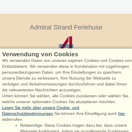
Admiral Strand Feriehuse
Verwendung von Cookies
Wir verwenden Daten von unseren eigenen Cookies und Cookies von
Drittanbietern. Wir verwenden diese in Kombination mit zugehörigen
personenbezogenen Daten, um Ihre Einstellungen zu speichern,
Admiral Strand Feriehuse, Lønne
unsere Dienste zu verbessern, Ihre Nutzung der Webseite zu
Houstrupvej 170, Lønne
verfolgen und Verkehrsmessungen durchzuführen und dabei Ihnen
6830 Nørre Nebel
die relevantesten Nachrichten anzuzeigen.
Unten können Sie wählen, alle Cookies zuzulassen oder wählen Sie,
booking@admiralstrand.com
welche unserer optionalen Cookies Sie akzeptieren möchten.
+45 70 60 87 78
Lesen Sie mehr über unsere Cookie- und
Datenschutzbestimmungen
.Sie können Ihre Einwilligung auch
hier
widerrufen.
Notwendige: Diese Cookies tragen dazu bei, dass unsere
Følg os på:
Facebook
Webseite funktioniert, indem sie grundlegende Funktionen,