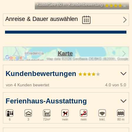
Küste/See 80 m
Kundenbewertung
Anreise & Dauer auswählen
Karte
Kundenbewertungen
von 4 Kunden bewertet
4.0 von 5.0
Ferienhaus-Ausstattung
6
3
72m²
nein
nein
Inkl.
80 m