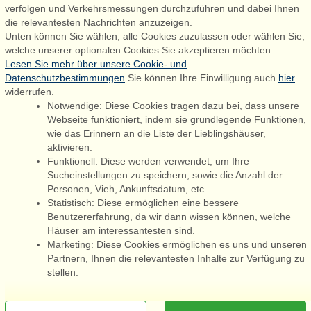
verfolgen und Verkehrsmessungen durchzuführen und dabei Ihnen
6830 Nørre Nebel
die relevantesten Nachrichten anzuzeigen.
Unten können Sie wählen, alle Cookies zuzulassen oder wählen Sie,
booking@admiralstrand.com
welche unserer optionalen Cookies Sie akzeptieren möchten.
+45 70 60 87 78
Lesen Sie mehr über unsere Cookie- und
Datenschutzbestimmungen
.Sie können Ihre Einwilligung auch
hier
widerrufen.
Notwendige: Diese Cookies tragen dazu bei, dass unsere
Følg os på:
Facebook
Webseite funktioniert, indem sie grundlegende Funktionen,
wie das Erinnern an die Liste der Lieblingshäuser,
Instagram
aktivieren.
Funktionell: Diese werden verwendet, um Ihre
Sucheinstellungen zu speichern, sowie die Anzahl der
Personen, Vieh, Ankunftsdatum, etc.
Admiral Strand Feriehuse ApS | CVR 27 23 39 10 |
Statistisch: Diese ermöglichen eine bessere
Benutzererfahrung, da wir dann wissen können, welche
Häuser am interessantesten sind.
Marketing: Diese Cookies ermöglichen es uns und unseren
Partnern, Ihnen die relevantesten Inhalte zur Verfügung zu
Sie sind hier: Hasmark, Nordfyn, Dänemark, Ferienhaus 62565, 20
stellen.
Personen
[x]
Newsletter jetzt abonnieren