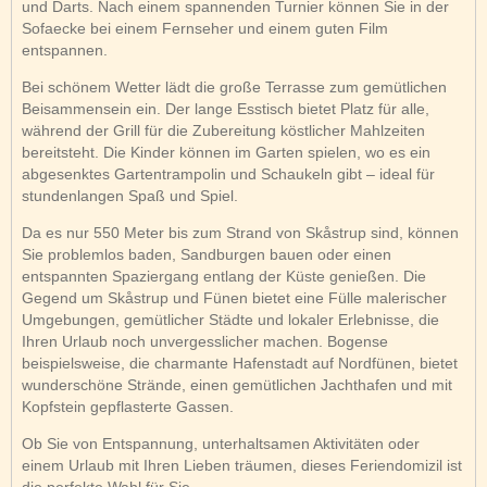
und Darts. Nach einem spannenden Turnier können Sie in der
Sofaecke bei einem Fernseher und einem guten Film
entspannen.
Bei schönem Wetter lädt die große Terrasse zum gemütlichen
Beisammensein ein. Der lange Esstisch bietet Platz für alle,
während der Grill für die Zubereitung köstlicher Mahlzeiten
bereitsteht. Die Kinder können im Garten spielen, wo es ein
abgesenktes Gartentrampolin und Schaukeln gibt – ideal für
stundenlangen Spaß und Spiel.
Da es nur 550 Meter bis zum Strand von Skåstrup sind, können
Sie problemlos baden, Sandburgen bauen oder einen
entspannten Spaziergang entlang der Küste genießen. Die
Gegend um Skåstrup und Fünen bietet eine Fülle malerischer
Umgebungen, gemütlicher Städte und lokaler Erlebnisse, die
Ihren Urlaub noch unvergesslicher machen. Bogense
beispielsweise, die charmante Hafenstadt auf Nordfünen, bietet
wunderschöne Strände, einen gemütlichen Jachthafen und mit
Kopfstein gepflasterte Gassen.
Ob Sie von Entspannung, unterhaltsamen Aktivitäten oder
einem Urlaub mit Ihren Lieben träumen, dieses Feriendomizil ist
die perfekte Wahl für Sie.