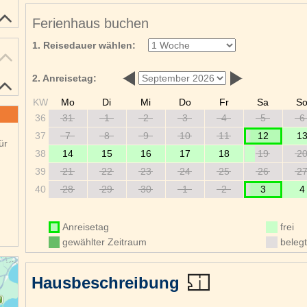
Ferienhaus buchen
1. Reisedauer wählen:
2. Anreisetag:
KW
Mo
Di
Mi
Do
Fr
Sa
S
36
31
1
2
3
4
5
6
37
7
8
9
10
11
12
1
ür
38
14
15
16
17
18
19
2
39
21
22
23
24
25
26
2
40
28
29
30
1
2
3
4
Anreisetag
frei
gewählter Zeitraum
belegt
Hausbeschreibung