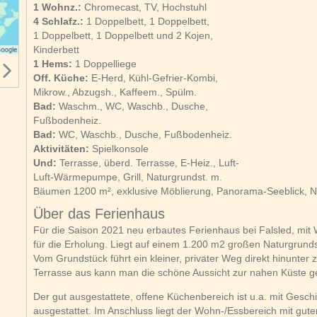
1 Wohnz.:
Chromecast, TV, Hochstuhl
4 Schlafz.:
1 Doppelbett, 1 Doppelbett,
1 Doppelbett, 1 Doppelbett und 2 Kojen,
Kinderbett
1 Hems:
1 Doppelliege
Off. Küche:
E-Herd, Kühl-Gefrier-Kombi,
Mikrow., Abzugsh., Kaffeem., Spülm.
Bad:
Waschm., WC, Waschb., Dusche,
Fußbodenheiz.
Bad:
WC, Waschb., Dusche, Fußbodenheiz.
Aktivitäten:
Spielkonsole
Und:
Terrasse, überd. Terrasse, E-Heiz., Luft-
Luft-Wärmepumpe, Grill, Naturgrundst. m.
Bäumen 1200 m², exklusive Möblierung, Panorama-Seeblick, N
Über das Ferienhaus
Für die Saison 2021 neu erbautes Ferienhaus bei Falsled, mit
für die Erholung. Liegt auf einem 1.200 m2 großen Naturgrun
Vom Grundstück führt ein kleiner, privater Weg direkt hinunte
Terrasse aus kann man die schöne Aussicht zur nahen Küste g
Der gut ausgestattete, offene Küchenbereich ist u.a. mit Gesch
ausgestattet. Im Anschluss liegt der Wohn-/Essbereich mit gutem