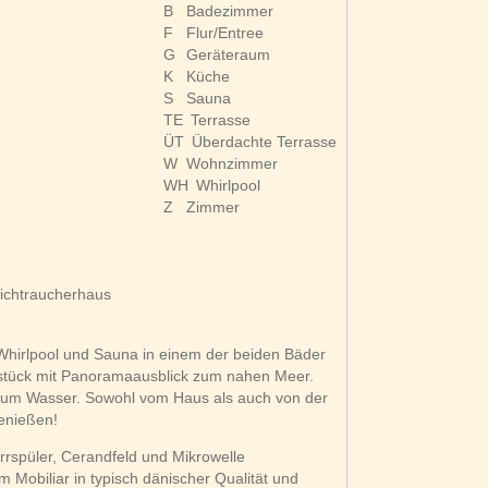
B
Badezimmer
F
Flur/Entree
G
Geräteraum
K
Küche
S
Sauna
TE
Terrasse
ÜT
Überdachte Terrasse
W
Wohnzimmer
WH
Whirlpool
Z
Zimmer
ichtraucherhaus
 Whirlpool und Sauna in einem der beiden Bäder
dstück mit Panoramaausblick zum nahen Meer.
r zum Wasser. Sowohl vom Haus als auch von der
enießen!
irrspüler, Cerandfeld und Mikrowelle
 Mobiliar in typisch dänischer Qualität und