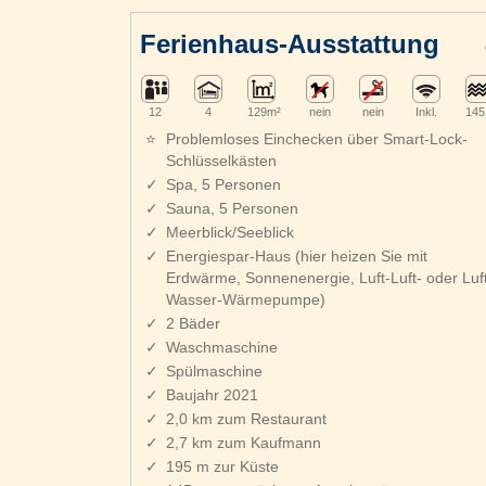
Ferienhaus-Ausstattung
12
4
129m²
nein
nein
Inkl.
145
Problemloses Einchecken über Smart-Lock-
Schlüsselkästen
Spa, 5 Personen
Sauna, 5 Personen
Meerblick/Seeblick
Energiespar-Haus (hier heizen Sie mit
Erdwärme, Sonnenenergie, Luft-Luft- oder Luft
Wasser-Wärmepumpe)
2 Bäder
Waschmaschine
Spülmaschine
Baujahr 2021
2,0 km zum Restaurant
2,7 km zum Kaufmann
195 m zur Küste