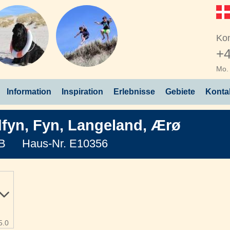
Kon
+4
Mo. 
Information
Inspiration
Erlebnisse
Gebiete
Konta
fyn
,
Fyn, Langeland, Ærø
B
Haus-Nr. E10356
5.0