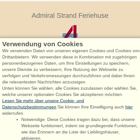
Admiral Strand Feriehuse
Verwendung von Cookies
Wir verwenden Daten von unseren eigenen Cookies und Cookies von
Drittanbietern. Wir verwenden diese in Kombination mit zugehörigen
personenbezogenen Daten, um Ihre Einstellungen zu speichern,
Admiral Strand Feriehuse, Lønne
unsere Dienste zu verbessern, Ihre Nutzung der Webseite zu
Houstrupvej 170, Lønne
verfolgen und Verkehrsmessungen durchzuführen und dabei Ihnen
6830 Nørre Nebel
die relevantesten Nachrichten anzuzeigen.
Unten können Sie wählen, alle Cookies zuzulassen oder wählen Sie,
booking@admiralstrand.com
welche unserer optionalen Cookies Sie akzeptieren möchten.
+45 70 60 87 78
Lesen Sie mehr über unsere Cookie- und
Datenschutzbestimmungen
.Sie können Ihre Einwilligung auch
hier
widerrufen.
Notwendige: Diese Cookies tragen dazu bei, dass unsere
Følg os på:
Facebook
Webseite funktioniert, indem sie grundlegende Funktionen,
wie das Erinnern an die Liste der Lieblingshäuser,
Instagram
aktivieren.