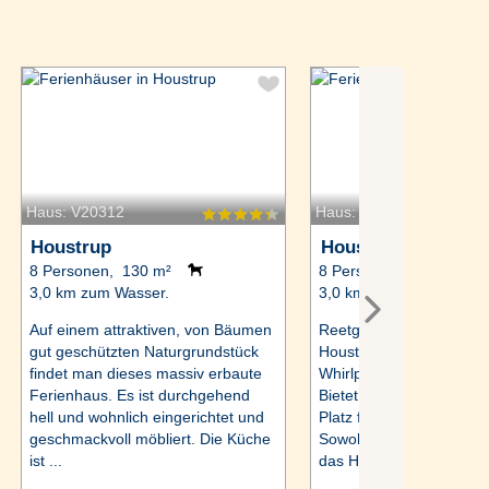
Haus: V20312
Haus: 7257
Houstrup
Houstrup
8 Personen, 130 m²
8 Personen, 112 m²
3,0 km zum Wasser.
3,0 km zum Wasser.
Auf einem attraktiven, von Bäumen
Reetgedecktes Ferienha
gut geschützten Naturgrundstück
Houstrup Strand, ausgest
findet man dieses massiv erbaute
Whirlpool und Sauna zur
Ferienhaus. Es ist durchgehend
Bietet auf 120 m2 ausre
hell und wohnlich eingerichtet und
Platz für bis zu acht Per
geschmackvoll möbliert. Die Küche
Sowohl innen als auch a
ist ...
das Haus sehr ...