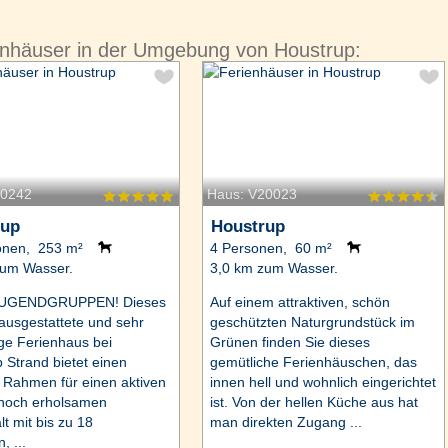
enhäuser in der Umgebung von Houstrup:
20242
Haus: V20023
rup
Houstrup
onen, 253 m²
4 Personen, 60 m²
zum Wasser.
3,0 km zum Wasser.
JUGENDGRUPPEN! Dieses
Auf einem attraktiven, schön
 ausgestattete und sehr
geschützten Naturgrundstück im
ge Ferienhaus bei
Grünen finden Sie dieses
 Strand bietet einen
gemütliche Ferienhäuschen, das
Rahmen für einen aktiven
innen hell und wohnlich eingerichtet
noch erholsamen
ist. Von der hellen Küche aus hat
lt mit bis zu 18
man direkten Zugang ...
, ...