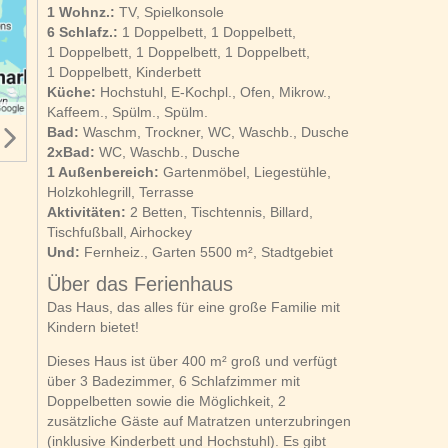
1 Wohnz.:
TV, Spielkonsole
6 Schlafz.:
1 Doppelbett, 1 Doppelbett,
1 Doppelbett, 1 Doppelbett, 1 Doppelbett,
1 Doppelbett, Kinderbett
Küche:
Hochstuhl, E-Kochpl., Ofen, Mikrow.,
Kaffeem., Spülm., Spülm.
Bad:
Waschm, Trockner, WC, Waschb., Dusche
2xBad:
WC, Waschb., Dusche
1 Außenbereich:
Gartenmöbel, Liegestühle,
Holzkohlegrill, Terrasse
Aktivitäten:
2 Betten, Tischtennis, Billard,
Tischfußball, Airhockey
Und:
Fernheiz., Garten 5500 m², Stadtgebiet
Über das Ferienhaus
Das Haus, das alles für eine große Familie mit
Kindern bietet!
Dieses Haus ist über 400 m² groß und verfügt
über 3 Badezimmer, 6 Schlafzimmer mit
Doppelbetten sowie die Möglichkeit, 2
zusätzliche Gäste auf Matratzen unterzubringen
(inklusive Kinderbett und Hochstuhl). Es gibt