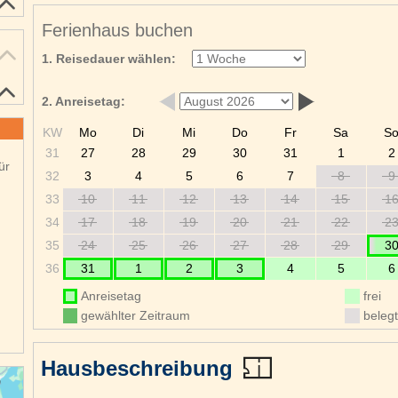
Ferienhaus buchen
1. Reisedauer wählen:
2. Anreisetag:
KW
Mo
Di
Mi
Do
Fr
Sa
S
31
27
28
29
30
31
1
2
ür
32
3
4
5
6
7
8
9
33
10
11
12
13
14
15
1
34
17
18
19
20
21
22
2
35
24
25
26
27
28
29
3
36
31
1
2
3
4
5
6
Anreisetag
frei
gewählter Zeitraum
belegt
Hausbeschreibung