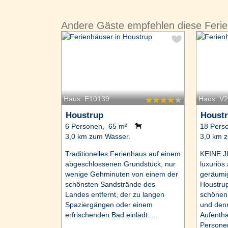
Andere Gäste empfehlen diese Feri
Haus: E10139
Haus: V
Houstrup
Houst
6 Personen, 65 m²
18 Pers
3,0 km zum Wasser.
3,0 km 
Traditionelles Ferienhaus auf einem
KEINE 
abgeschlossenen Grundstück, nur
luxuriös
wenige Gehminuten von einem der
geräumi
schönsten Sandstrände des
Houstrup
Landes entfernt, der zu langen
schönen 
Spaziergängen oder einem
und den
erfrischenden Bad einlädt. ...
Aufentha
Personen