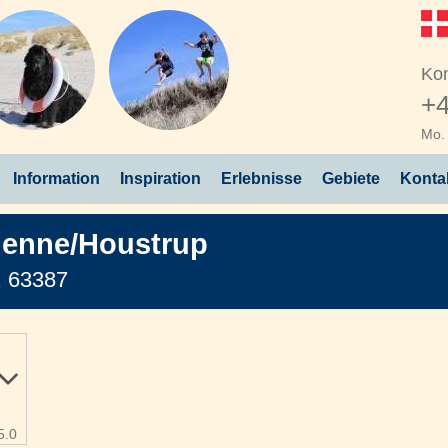
Kon
+4
Mo. 
Information
Inspiration
Erlebnisse
Gebiete
Konta
enne/Houstrup
. 63387
5.0