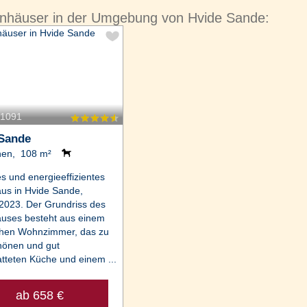
enhäuser in der Umgebung von Hvide Sande:
31091
 Sande
nen, 108 m²
 und energieeffizientes
us in Hvide Sande,
2023. Der Grundriss des
auses besteht aus einem
chen Wohnzimmer, das zu
hönen und gut
tteten Küche und einem ...
ab 658 €