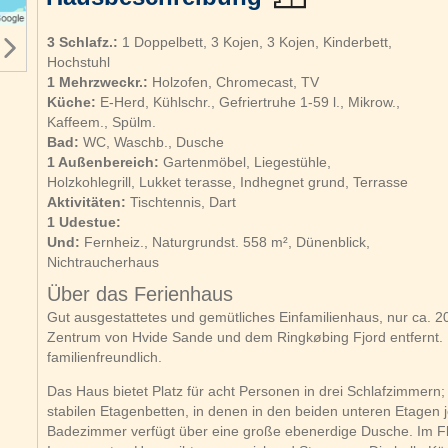
3 Schlafz.:
1 Doppelbett, 3 Kojen, 3 Kojen, Kinderbett,
Hochstuhl
1 Mehrzweckr.:
Holzofen, Chromecast, TV
Küche:
E-Herd, Kühlschr., Gefriertruhe 1-59 l., Mikrow.,
Kaffeem., Spülm.
Bad:
WC, Waschb., Dusche
1 Außenbereich:
Gartenmöbel, Liegestühle,
Holzkohlegrill, Lukket terasse, Indhegnet grund, Terrasse
Aktivitäten:
Tischtennis, Dart
1 Udestue:
Und:
Fernheiz., Naturgrundst. 558 m², Dünenblick,
Nichtraucherhaus
Über das Ferienhaus
Gut ausgestattetes und gemütliches Einfamilienhaus, nur ca.
Zentrum von Hvide Sande und dem Ringkøbing Fjord entfernt. D
familienfreundlich.
Das Haus bietet Platz für acht Personen in drei Schlafzimmern; 
stabilen Etagenbetten, in denen in den beiden unteren Etagen j
Badezimmer verfügt über eine große ebenerdige Dusche. Im Flu