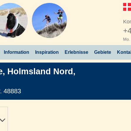
Kon
+4
Mo. 
Information
Inspiration
Erlebnisse
Gebiete
Konta
e
,
Holmsland Nord
,
. 48883