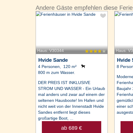
Andere Gäste empfehlen diese Feri
Haus: V30344
Haus: V
Hvide Sande
Hvide
4 Personen, 120 m²
8 Perso
800 m zum Wasser.
Modernes
DER PREIS IST INKLUSIVE
Ferienha
STROM UND WASSER - Ein Urlaub
Baujahr 
mal anders und zwar auf einem der
Ferienh
seltenen Hausboote! Im Hafen und
gemütli
nicht weit von der Innenstadt Hvide
einer sc
Sandes entfernt liegt dieses
ausgesta
großartige Boot, ...
ab 689 €