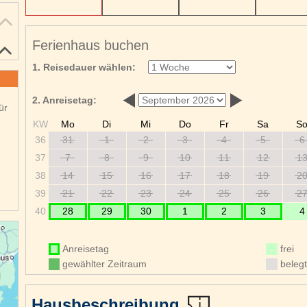
Ferienhaus buchen
1. Reisedauer wählen:
2. Anreisetag:
ür
KW
Mo
Di
Mi
Do
Fr
Sa
S
36
31
1
2
3
4
5
6
37
7
8
9
10
11
12
1
38
14
15
16
17
18
19
2
39
21
22
23
24
25
26
2
40
28
29
30
1
2
3
4
Anreisetag
frei
gewählter Zeitraum
belegt
Hausbeschreibung