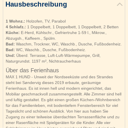
Hausbeschreibung
1 Wohnz.:
Holzofen, TV, Parabol
4 Schlafz.:
1 Doppelbett, 1 Doppelbett, 1 Doppelbett, 2 Betten
Küche:
E-Herd, Kühlschr., Gefriertruhe 1-59 l., Mikrow.,
Abzugsh., Kaffeem., Spülm.
Bad:
Waschm, Trockner, WC, Waschb., Dusche, Fußbodenheiz.
Bad:
WC, Waschb., Dusche, Fußbodenheiz.
Und:
Überd. Terrasse, Luft-Luft-Wärmepumpe, Grill,
Naturgrundst. 1197 m², Nichtraucherhaus
Über das Ferienhaus
MAX 1 HUND - Unweit der Nordseeküste und des Strandes
steht bei Søndervig dieses 2019 erbaute, geräumige
Ferienhaus. Es ist innen hell und modern eingerichtet, das
Mobiliar geschmackvoll zusammengestellt. Alle Zimmer sind hell
und luftig gestaltet. Es gibt einen großen Küchen-/Wohnbereich
für das Familienleben, mit bodentiefem Fensterbereich für viel
Tageslicht und schönen Ausblick. Von hier aus haben Sie
Zugang zu einer teilweise überdachten Terrassenfläche und zu
einer Rasenfläche mit Spielgeräten für die Kinder. Alle vier