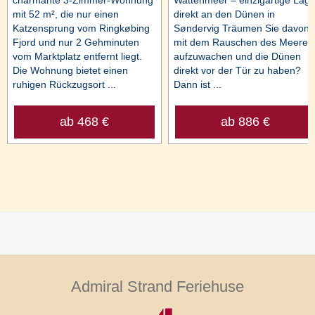
charmante 3-Zimmer-Wohnung
Wattenmeer – einzigartige Lag
mit 52 m², die nur einen
direkt an den Dünen in
Katzensprung vom Ringkøbing
Søndervig Träumen Sie davon,
Fjord und nur 2 Gehminuten
mit dem Rauschen des Meeres
vom Marktplatz entfernt liegt.
aufzuwachen und die Dünen
Die Wohnung bietet einen
direkt vor der Tür zu haben?
ruhigen Rückzugsort ...
Dann ist ...
ab 468 €
ab 886 €
Admiral Strand Feriehuse