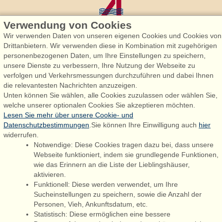
Verwendung von Cookies
Wir verwenden Daten von unseren eigenen Cookies und Cookies von
Drittanbietern. Wir verwenden diese in Kombination mit zugehörigen
personenbezogenen Daten, um Ihre Einstellungen zu speichern,
Admiral Strand Feriehuse, Lønne
unsere Dienste zu verbessern, Ihre Nutzung der Webseite zu
Houstrupvej 170, Lønne
verfolgen und Verkehrsmessungen durchzuführen und dabei Ihnen
6830 Nørre Nebel
die relevantesten Nachrichten anzuzeigen.
Unten können Sie wählen, alle Cookies zuzulassen oder wählen Sie,
booking@admiralstrand.com
welche unserer optionalen Cookies Sie akzeptieren möchten.
+45 70 60 87 78
Lesen Sie mehr über unsere Cookie- und
Datenschutzbestimmungen
.Sie können Ihre Einwilligung auch
hier
widerrufen.
Notwendige: Diese Cookies tragen dazu bei, dass unsere
Følg os på:
Facebook
Webseite funktioniert, indem sie grundlegende Funktionen,
wie das Erinnern an die Liste der Lieblingshäuser,
Instagram
aktivieren.
Funktionell: Diese werden verwendet, um Ihre
Sucheinstellungen zu speichern, sowie die Anzahl der
Personen, Vieh, Ankunftsdatum, etc.
Admiral Strand Feriehuse ApS | CVR 27 23 39 10 |
Statistisch: Diese ermöglichen eine bessere