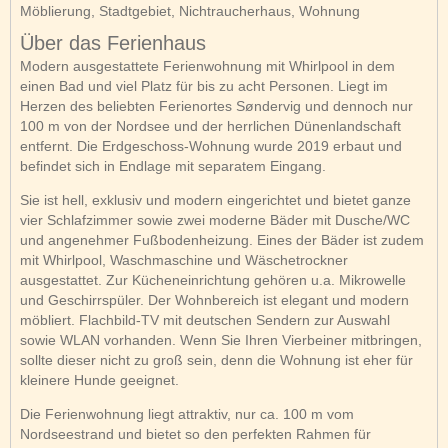
Möblierung, Stadtgebiet, Nichtraucherhaus, Wohnung
Über das Ferienhaus
Modern ausgestattete Ferienwohnung mit Whirlpool in dem
einen Bad und viel Platz für bis zu acht Personen. Liegt im
Herzen des beliebten Ferienortes Søndervig und dennoch nur
100 m von der Nordsee und der herrlichen Dünenlandschaft
entfernt. Die Erdgeschoss-Wohnung wurde 2019 erbaut und
befindet sich in Endlage mit separatem Eingang.
Sie ist hell, exklusiv und modern eingerichtet und bietet ganze
vier Schlafzimmer sowie zwei moderne Bäder mit Dusche/WC
und angenehmer Fußbodenheizung. Eines der Bäder ist zudem
mit Whirlpool, Waschmaschine und Wäschetrockner
ausgestattet. Zur Kücheneinrichtung gehören u.a. Mikrowelle
und Geschirrspüler. Der Wohnbereich ist elegant und modern
möbliert. Flachbild-TV mit deutschen Sendern zur Auswahl
sowie WLAN vorhanden. Wenn Sie Ihren Vierbeiner mitbringen,
sollte dieser nicht zu groß sein, denn die Wohnung ist eher für
kleinere Hunde geeignet.
Die Ferienwohnung liegt attraktiv, nur ca. 100 m vom
Nordseestrand und bietet so den perfekten Rahmen für