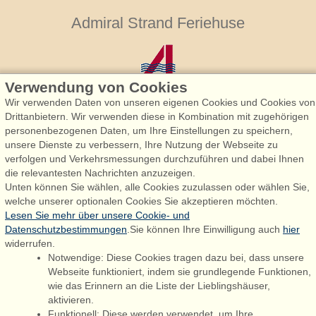
Admiral Strand Feriehuse
Verwendung von Cookies
Wir verwenden Daten von unseren eigenen Cookies und Cookies von
Drittanbietern. Wir verwenden diese in Kombination mit zugehörigen
personenbezogenen Daten, um Ihre Einstellungen zu speichern,
Admiral Strand Feriehuse, Lønne
unsere Dienste zu verbessern, Ihre Nutzung der Webseite zu
Houstrupvej 170, Lønne
verfolgen und Verkehrsmessungen durchzuführen und dabei Ihnen
6830 Nørre Nebel
die relevantesten Nachrichten anzuzeigen.
Unten können Sie wählen, alle Cookies zuzulassen oder wählen Sie,
booking@admiralstrand.com
welche unserer optionalen Cookies Sie akzeptieren möchten.
+45 70 60 87 78
Lesen Sie mehr über unsere Cookie- und
Datenschutzbestimmungen
.Sie können Ihre Einwilligung auch
hier
widerrufen.
Notwendige: Diese Cookies tragen dazu bei, dass unsere
Følg os på:
Facebook
Webseite funktioniert, indem sie grundlegende Funktionen,
wie das Erinnern an die Liste der Lieblingshäuser,
Instagram
aktivieren.
Funktionell: Diese werden verwendet, um Ihre