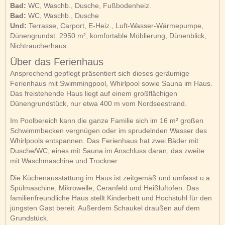
Bad:
WC, Waschb., Dusche, Fußbodenheiz.
Bad:
WC, Waschb., Dusche
Und:
Terrasse, Carport, E-Heiz., Luft-Wasser-Wärmepumpe,
Dünengrundst. 2950 m², komfortable Möblierung, Dünenblick,
Nichtraucherhaus
Über das Ferienhaus
Ansprechend gepflegt präsentiert sich dieses geräumige
Ferienhaus mit Swimmingpool, Whirlpool sowie Sauna im Haus.
Das freistehende Haus liegt auf einem großflächigen
Dünengrundstück, nur etwa 400 m vom Nordseestrand.
Im Poolbereich kann die ganze Familie sich im 16 m² großen
Schwimmbecken vergnügen oder im sprudelnden Wasser des
Whirlpools entspannen. Das Ferienhaus hat zwei Bäder mit
Dusche/WC, eines mit Sauna im Anschluss daran, das zweite
mit Waschmaschine und Trockner.
Die Küchenausstattung im Haus ist zeitgemäß und umfasst u.a.
Spülmaschine, Mikrowelle, Ceranfeld und Heißluftofen. Das
familienfreundliche Haus stellt Kinderbett und Hochstuhl für den
jüngsten Gast bereit. Außerdem Schaukel draußen auf dem
Grundstück.