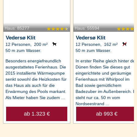
Haus: 85277
Haus: 55594
Vedersø Klit
Vedersø Klit
12 Personen, 200 m²
12 Personen, 162 m²
50 m zum Wasser.
50 m zum Wasser.
Besonders energiefreundlich
In erster Reihe gleich hinter de
ausgestattetes Ferienhaus. Die
Dünen finden Sie dieses gut
2015 installierte Wärmepumpe
eingerichtete und geräumige
senkt sowohl die Heizkosten für
Ferienhaus mit Whirlpool im
das Haus als auch für die
Bad sowie gemütlichem
Erwärmung des Pools markant.
Badezuber im Außenbereich. E
Als Mieter haben Sie zudem ...
steht nur ca. 50 m vom
Nordseestrand ...
ab 1.323 €
ab 993 €