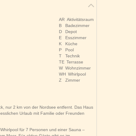
AR
Aktivitätsraum
B
Badezimmer
D
Depot
E
Esszimmer
K
Küche
P
Pool
T
Technik
TE
Terrasse
W
Wohnzimmer
WH
Whirlpool
Z
Zimmer
k, nur 2 km von der Nordsee entfernt. Das Haus
rgesslichen Urlaub mit Familie oder Freunden
 Whirlpool für 7 Personen und einer Sauna –
m Meer. Für aktive Gäste gibt es im