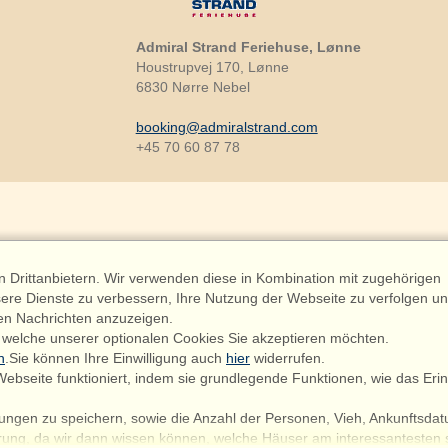
Admiral Strand Feriehuse, Lønne
Houstrupvej 170, Lønne
6830 Nørre Nebel
booking@admiralstrand.com
+45 70 60 87 78
Drittanbietern. Wir verwenden diese in Kombination mit zugehörigen
riehuse ApS | CVR 27 23 39 10 |
ere Dienste zu verbessern, Ihre Nutzung der Webseite zu verfolgen u
en Nachrichten anzuzeigen.
 welche unserer optionalen Cookies Sie akzeptieren möchten.
n
.Sie können Ihre Einwilligung auch
hier
widerrufen.
ie sind hier: Vedersø Klit, Holmsland Nord, Dänemark, Ferienhaus 574
ebseite funktioniert, indem sie grundlegende Funktionen, wie das Erin
ungen zu speichern, sowie die Anzahl der Personen, Vieh, Ankunftsdat
hrung, da wir dann wissen können, welche Häuser am interessantesten 