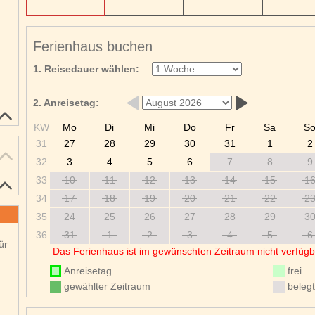
Ferienhaus buchen
1. Reisedauer wählen:
2. Anreisetag:
KW
Mo
Di
Mi
Do
Fr
Sa
S
31
27
28
29
30
31
1
2
32
3
4
5
6
7
8
9
33
10
11
12
13
14
15
1
34
17
18
19
20
21
22
2
35
24
25
26
27
28
29
3
36
31
1
2
3
4
5
6
ür
Das Ferienhaus ist im gewünschten Zeitraum nicht verfügb
Anreisetag
frei
gewählter Zeitraum
belegt