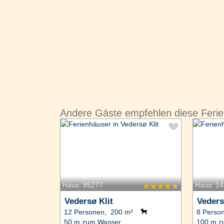
Andere Gäste empfehlen diese Ferie
Haus: 85277
Haus: 1
Vedersø Klit
Veders
12 Personen, 200 m²
8 Perso
50 m zum Wasser.
100 m z