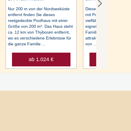
Nur 200 m von der Nordseeküste
Dieses Ferienhaus in be
entfernt finden Sie dieses
mit Pool, Whirlpool, Sa
reetgedeckte Poolhaus mit einer
vielfältigen Freizeitmögl
Größe von 200 m². Das Haus steht
eignet sich ideal für me
ca. 12 km von Thyborøn entfernt,
Familien und befindet sic
wo es verschiedene Erlebnisse für
attraktiven Gegend, nur
die ganze Familie ...
von ...
ab 1.024 €
ab 1.135 