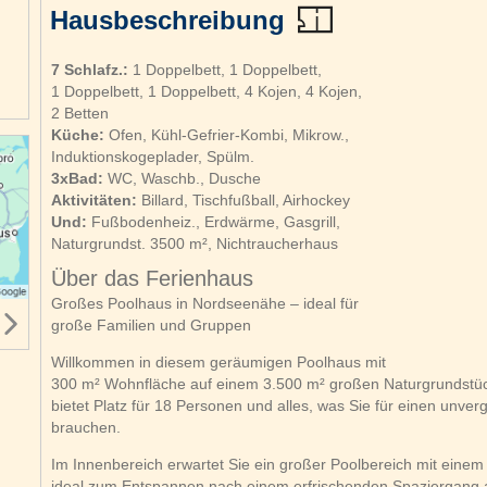
Hausbeschreibung
7 Schlafz.:
1 Doppelbett, 1 Doppelbett,
1 Doppelbett, 1 Doppelbett, 4 Kojen, 4 Kojen,
2 Betten
Küche:
Ofen, Kühl-Gefrier-Kombi, Mikrow.,
Induktionskogeplader, Spülm.
3xBad:
WC, Waschb., Dusche
Aktivitäten:
Billard, Tischfußball, Airhockey
Und:
Fußbodenheiz., Erdwärme, Gasgrill,
Naturgrundst. 3500 m², Nichtraucherhaus
Über das Ferienhaus
Großes Poolhaus in Nordseenähe – ideal für
große Familien und Gruppen
Willkommen in diesem geräumigen Poolhaus mit
300 m² Wohnfläche auf einem 3.500 m² großen Naturgrundstüc
bietet Platz für 18 Personen und alles, was Sie für einen unve
brauchen.
Im Innenbereich erwartet Sie ein großer Poolbereich mit einem
ideal zum Entspannen nach einem erfrischenden Spaziergang a