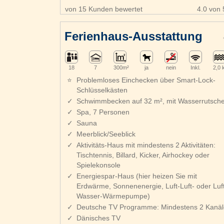
von 15 Kunden bewertet
4.0 von 
Ferienhaus-Ausstattung
18
7
300m²
ja
nein
Inkl.
2,0
Problemloses Einchecken über Smart-Lock-
Schlüsselkästen
Schwimmbecken auf 32 m², mit Wasserrutsch
Spa, 7 Personen
Sauna
Meerblick/Seeblick
Aktivitäts-Haus mit mindestens 2 Aktivitäten:
Tischtennis, Billard, Kicker, Airhockey oder
Spielekonsole
Energiespar-Haus (hier heizen Sie mit
Erdwärme, Sonnenenergie, Luft-Luft- oder Luft
Wasser-Wärmepumpe)
Deutsche TV Programme: Mindestens 2 Kanäl
Dänisches TV