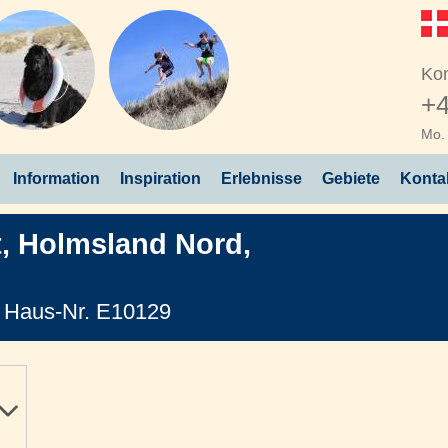
Kon
+4
Mo. 
Information
Inspiration
Erlebnisse
Gebiete
Konta
t
,
Holmsland Nord
,
Haus-Nr. E10129