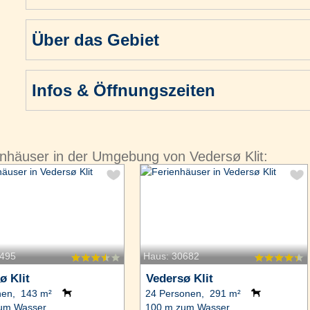
Über das Gebiet
Infos & Öffnungszeiten
nhäuser in der Umgebung von Vedersø Klit:
4495
Haus: 30682
ø Klit
Vedersø Klit
nen, 143 m²
24 Personen, 291 m²
um Wasser.
100 m zum Wasser.