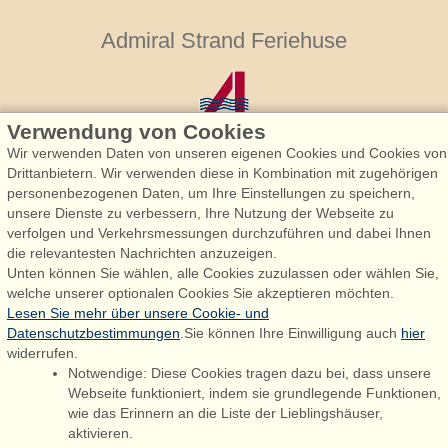
Admiral Strand Feriehuse
Verwendung von Cookies
Wir verwenden Daten von unseren eigenen Cookies und Cookies von
Drittanbietern. Wir verwenden diese in Kombination mit zugehörigen
personenbezogenen Daten, um Ihre Einstellungen zu speichern,
Admiral Strand Feriehuse, Lønne
unsere Dienste zu verbessern, Ihre Nutzung der Webseite zu
Houstrupvej 170, Lønne
verfolgen und Verkehrsmessungen durchzuführen und dabei Ihnen
6830 Nørre Nebel
die relevantesten Nachrichten anzuzeigen.
Unten können Sie wählen, alle Cookies zuzulassen oder wählen Sie,
booking@admiralstrand.com
welche unserer optionalen Cookies Sie akzeptieren möchten.
+45 70 60 87 78
Lesen Sie mehr über unsere Cookie- und
Datenschutzbestimmungen
.Sie können Ihre Einwilligung auch
hier
widerrufen.
Notwendige: Diese Cookies tragen dazu bei, dass unsere
Følg os på:
Facebook
Webseite funktioniert, indem sie grundlegende Funktionen,
wie das Erinnern an die Liste der Lieblingshäuser,
Instagram
aktivieren.