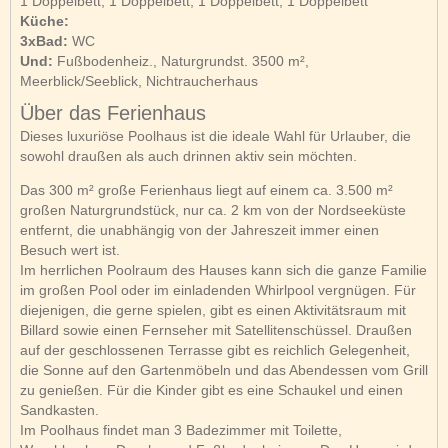
1 Doppelbett, 1 Doppelbett, 1 Doppelbett, 1 Doppelbett
Küche:
3xBad:
WC
Und:
Fußbodenheiz., Naturgrundst. 3500 m²,
Meerblick/Seeblick, Nichtraucherhaus
Über das Ferienhaus
Dieses luxuriöse Poolhaus ist die ideale Wahl für Urlauber, die
sowohl draußen als auch drinnen aktiv sein möchten.
Das 300 m² große Ferienhaus liegt auf einem ca. 3.500 m²
großen Naturgrundstück, nur ca. 2 km von der Nordseeküste
entfernt, die unabhängig von der Jahreszeit immer einen
Besuch wert ist.
Im herrlichen Poolraum des Hauses kann sich die ganze Familie
im großen Pool oder im einladenden Whirlpool vergnügen. Für
diejenigen, die gerne spielen, gibt es einen Aktivitätsraum mit
Billard sowie einen Fernseher mit Satellitenschüssel. Draußen
auf der geschlossenen Terrasse gibt es reichlich Gelegenheit,
die Sonne auf den Gartenmöbeln und das Abendessen vom Grill
zu genießen. Für die Kinder gibt es eine Schaukel und einen
Sandkasten.
Im Poolhaus findet man 3 Badezimmer mit Toilette,