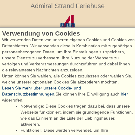
Admiral Strand Feriehuse
Verwendung von Cookies
Wir verwenden Daten von unseren eigenen Cookies und Cookies von
Drittanbietern. Wir verwenden diese in Kombination mit zugehörigen
personenbezogenen Daten, um Ihre Einstellungen zu speichern,
Admiral Strand Feriehuse, Lønne
unsere Dienste zu verbessern, Ihre Nutzung der Webseite zu
Houstrupvej 170, Lønne
verfolgen und Verkehrsmessungen durchzuführen und dabei Ihnen
6830 Nørre Nebel
die relevantesten Nachrichten anzuzeigen.
Unten können Sie wählen, alle Cookies zuzulassen oder wählen Sie,
booking@admiralstrand.com
welche unserer optionalen Cookies Sie akzeptieren möchten.
+45 70 60 87 78
Lesen Sie mehr über unsere Cookie- und
Datenschutzbestimmungen
.Sie können Ihre Einwilligung auch
hier
widerrufen.
Notwendige: Diese Cookies tragen dazu bei, dass unsere
Følg os på:
Facebook
Webseite funktioniert, indem sie grundlegende Funktionen,
wie das Erinnern an die Liste der Lieblingshäuser,
Instagram
aktivieren.
Funktionell: Diese werden verwendet, um Ihre