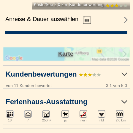
Küste/See 2,0 km
Kundenbewertung
Anreise & Dauer auswählen
Karte
Kundenbewertungen
von 11 Kunden bewertet
3.1 von 5.0
Ferienhaus-Ausstattung
18
7
250m²
ja
nein
Inkl.
2,0 km