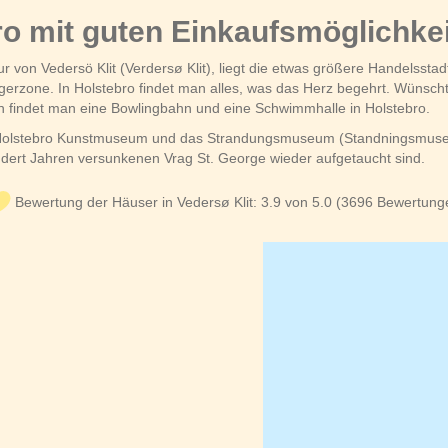
ro mit guten Einkaufsmöglichke
von Vedersö Klit (Verdersø Klit), liegt die etwas größere Handelsstadt
erzone. In Holstebro findet man alles, was das Herz begehrt. Wünsch
n findet man eine Bowlingbahn und eine Schwimmhalle in Holstebro.
s Holstebro Kunstmuseum und das Strandungsmuseum (Standningsmuseet
ert Jahren versunkenen Vrag St. George wieder aufgetaucht sind.
Bewertung der Häuser in Vedersø Klit: 3.9 von 5.0 (3696 Bewertung