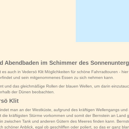
 und Abendbaden im Schimmer des Sonnenunter
ibt es auch in Vedersö Klit Möglichkeiten für schöne Fahrradtouren - h
vorfindet und sein mitgenommenes Essen zu sich nehmen kann.
nt und das gleichmäßige Rollen der blauen Wellen, um darin einzutau
erhalb der Dünen beobachten.
sö Klit
 findet man an der Westküste, aufgrund des kräftigen Wellengangs un
t die kräftigsten Stürme vorkommen und somit der Bernstein an Land g
tein zwischen Tank und anderen Gütern des Meeres finden kann. Bernst
 schöner Anblick, egal ob geschliffen oder poliert, so das er ganz blan