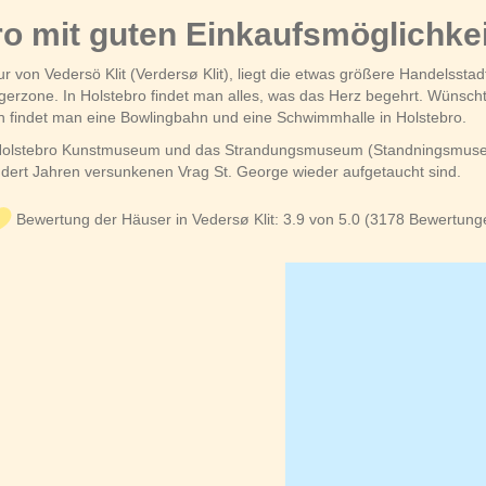
ro mit guten Einkaufsmöglichke
von Vedersö Klit (Verdersø Klit), liegt die etwas größere Handelsstadt
erzone. In Holstebro findet man alles, was das Herz begehrt. Wünsch
n findet man eine Bowlingbahn und eine Schwimmhalle in Holstebro.
s Holstebro Kunstmuseum und das Strandungsmuseum (Standningsmuseet
ert Jahren versunkenen Vrag St. George wieder aufgetaucht sind.
Bewertung der Häuser in Vedersø Klit: 3.9 von 5.0 (3178 Bewertung