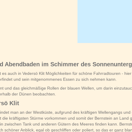
 und Abendbaden im Schimmer des Sonnenunter
ibt es auch in Vedersö Klit Möglichkeiten für schöne Fahrradtouren - h
vorfindet und sein mitgenommenes Essen zu sich nehmen kann.
nt und das gleichmäßige Rollen der blauen Wellen, um darin einzutau
erhalb der Dünen beobachten.
sö Klit
 findet man an der Westküste, aufgrund des kräftigen Wellengangs un
t die kräftigsten Stürme vorkommen und somit der Bernstein an Land g
tein zwischen Tank und anderen Gütern des Meeres finden kann. Bernst
 schöner Anblick, egal ob geschliffen oder poliert, so das er ganz blan