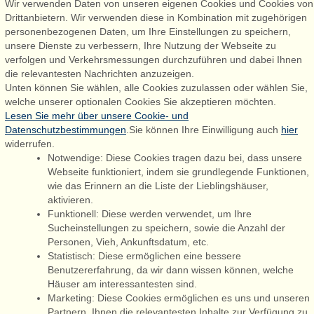
Wir verwenden Daten von unseren eigenen Cookies und Cookies von
Drittanbietern. Wir verwenden diese in Kombination mit zugehörigen
personenbezogenen Daten, um Ihre Einstellungen zu speichern,
Admiral Strand Feriehuse, Lønne
unsere Dienste zu verbessern, Ihre Nutzung der Webseite zu
Houstrupvej 170, Lønne
verfolgen und Verkehrsmessungen durchzuführen und dabei Ihnen
6830 Nørre Nebel
die relevantesten Nachrichten anzuzeigen.
Unten können Sie wählen, alle Cookies zuzulassen oder wählen Sie,
booking@admiralstrand.com
welche unserer optionalen Cookies Sie akzeptieren möchten.
+45 70 60 87 78
Lesen Sie mehr über unsere Cookie- und
Datenschutzbestimmungen
.Sie können Ihre Einwilligung auch
hier
widerrufen.
Notwendige: Diese Cookies tragen dazu bei, dass unsere
Følg os på:
Facebook
Webseite funktioniert, indem sie grundlegende Funktionen,
wie das Erinnern an die Liste der Lieblingshäuser,
Instagram
aktivieren.
Funktionell: Diese werden verwendet, um Ihre
Sucheinstellungen zu speichern, sowie die Anzahl der
Personen, Vieh, Ankunftsdatum, etc.
Admiral Strand Feriehuse ApS | CVR 27 23 39 10 |
Statistisch: Diese ermöglichen eine bessere
Benutzererfahrung, da wir dann wissen können, welche
Häuser am interessantesten sind.
Marketing: Diese Cookies ermöglichen es uns und unseren
Partnern, Ihnen die relevantesten Inhalte zur Verfügung zu
Sie sind hier: Haurvig, Holmsland Syd, Dänemark, Ferienhaus