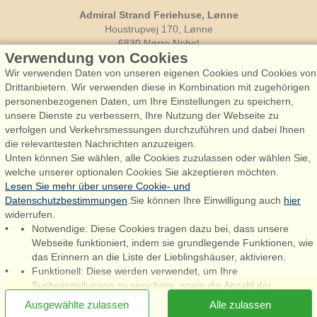
Admiral Strand Feriehuse, Lønne
Houstrupvej 170, Lønne
6830 Nørre Nebel
Verwendung von Cookies
booking@admiralstrand.com
Wir verwenden Daten von unseren eigenen Cookies und Cookies von
+45 70 60 87 78
Drittanbietern. Wir verwenden diese in Kombination mit zugehörigen
personenbezogenen Daten, um Ihre Einstellungen zu speichern,
unsere Dienste zu verbessern, Ihre Nutzung der Webseite zu
verfolgen und Verkehrsmessungen durchzuführen und dabei Ihnen
Følg os på:
Facebook
die relevantesten Nachrichten anzuzeigen.
Unten können Sie wählen, alle Cookies zuzulassen oder wählen Sie,
welche unserer optionalen Cookies Sie akzeptieren möchten.
Instagram
Lesen Sie mehr über unsere Cookie- und
Datenschutzbestimmungen
.Sie können Ihre Einwilligung auch
hier
widerrufen.
Notwendige: Diese Cookies tragen dazu bei, dass unsere
Admiral Strand Feriehuse ApS | CVR 27 23 39 10 |
Webseite funktioniert, indem sie grundlegende Funktionen, wie
das Erinnern an die Liste der Lieblingshäuser, aktivieren.
Funktionell: Diese werden verwendet, um Ihre
Sucheinstellungen zu speichern, sowie die Anzahl der
[x]
Newsletter jetzt abonnieren
Personen, Vieh, Ankunftsdatum, etc.
Ausgewählte zulassen
Alle zulassen
Statistisch: Diese ermöglichen eine bessere Benutzererfahrung,