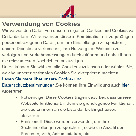
Verwendung von Cookies
Wir verwenden Daten von unseren eigenen Cookies und Cookies von
Drittanbietern. Wir verwenden diese in Kombination mit zugehörigen
personenbezogenen Daten, um Ihre Einstellungen zu speichern,
Admiral Strand Feriehuse, Lønne
unsere Dienste zu verbessern, Ihre Nutzung der Webseite zu
Houstrupvej 170, Lønne
verfolgen und Verkehrsmessungen durchzuführen und dabei Ihnen
6830 Nørre Nebel
die relevantesten Nachrichten anzuzeigen.
Unten können Sie wählen, alle Cookies zuzulassen oder wählen Sie,
booking@admiralstrand.com
welche unserer optionalen Cookies Sie akzeptieren möchten.
+45 70 60 87 78
Lesen Sie mehr über unsere Cookie- und
Datenschutzbestimmungen
.Sie können Ihre Einwilligung auch
hier
widerrufen.
Notwendige: Diese Cookies tragen dazu bei, dass unsere
Følg os på:
Facebook
Webseite funktioniert, indem sie grundlegende Funktionen,
wie das Erinnern an die Liste der Lieblingshäuser,
Instagram
aktivieren.
Funktionell: Diese werden verwendet, um Ihre
Sucheinstellungen zu speichern, sowie die Anzahl der
Personen, Vieh, Ankunftsdatum, etc.
Admiral Strand Feriehuse ApS | CVR 27 23 39 10 |