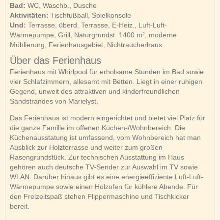
Bad:
WC, Waschb., Dusche
Aktivitäten:
Tischfußball, Spielkonsole
Und:
Terrasse, überd. Terrasse, E-Heiz., Luft-Luft-
Wärmepumpe, Grill, Naturgrundst. 1400 m², moderne
Möblierung, Ferienhausgebiet, Nichtraucherhaus
Über das Ferienhaus
Ferienhaus mit Whirlpool für erholsame Stunden im Bad sowie
vier Schlafzimmern, allesamt mit Betten. Liegt in einer ruhigen
Gegend, unweit des attraktiven und kinderfreundlichen
Sandstrandes von Marielyst.
Das Ferienhaus ist modern eingerichtet und bietet viel Platz für
die ganze Familie im offenen Küchen-/Wohnbereich. Die
Küchenausstatung ist umfassend, vom Wohnbereich hat man
Ausblick zur Holzterrasse und weiter zum großen
Rasengrundstück. Zur technischen Ausstattung im Haus
gehören auch deutsche TV-Sender zur Auswahl im TV sowie
WLAN. Darüber hinaus gibt es eine energieeffiziente Luft-Luft-
Wärmepumpe sowie einen Holzofen für kühlere Abende. Für
den Freizeitspaß stehen Flippermaschine und Tischkicker
bereit.