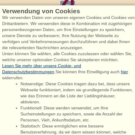
Verwendung von Cookies
Wir verwenden Daten von unseren eigenen Cookies und Cookies von
Drittanbietern. Wir verwenden diese in Kombination mit zugehörigen
personenbezogenen Daten, um Ihre Einstellungen zu speichern,
Admiral Strand Feriehuse, Lønne
unsere Dienste zu verbessern, Ihre Nutzung der Webseite zu
Houstrupvej 170, Lønne
verfolgen und Verkehrsmessungen durchzuführen und dabei Ihnen
6830 Nørre Nebel
die relevantesten Nachrichten anzuzeigen.
Unten können Sie wählen, alle Cookies zuzulassen oder wählen Sie,
booking@admiralstrand.com
welche unserer optionalen Cookies Sie akzeptieren möchten.
+45 70 60 87 78
Lesen Sie mehr über unsere Cookie- und
Datenschutzbestimmungen
.Sie können Ihre Einwilligung auch
hier
widerrufen.
Notwendige: Diese Cookies tragen dazu bei, dass unsere
Følg os på:
Facebook
Webseite funktioniert, indem sie grundlegende Funktionen,
wie das Erinnern an die Liste der Lieblingshäuser,
Instagram
aktivieren.
Funktionell: Diese werden verwendet, um Ihre
Sucheinstellungen zu speichern, sowie die Anzahl der
Personen, Vieh, Ankunftsdatum, etc.
Admiral Strand Feriehuse ApS | CVR 27 23 39 10 |
Statistisch: Diese ermöglichen eine bessere
Benutzererfahrung, da wir dann wissen können, welche