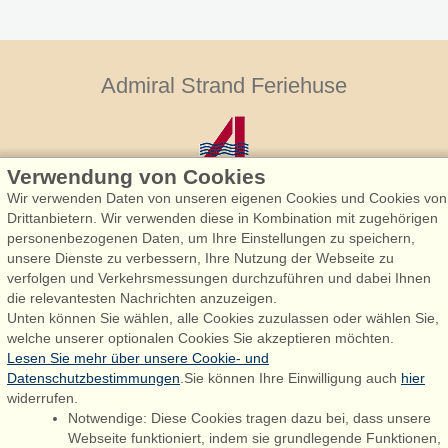
Admiral Strand Feriehuse
Verwendung von Cookies
Wir verwenden Daten von unseren eigenen Cookies und Cookies von
Drittanbietern. Wir verwenden diese in Kombination mit zugehörigen
personenbezogenen Daten, um Ihre Einstellungen zu speichern,
Admiral Strand Feriehuse, Lønne
unsere Dienste zu verbessern, Ihre Nutzung der Webseite zu
Houstrupvej 170, Lønne
verfolgen und Verkehrsmessungen durchzuführen und dabei Ihnen
6830 Nørre Nebel
die relevantesten Nachrichten anzuzeigen.
Unten können Sie wählen, alle Cookies zuzulassen oder wählen Sie,
booking@admiralstrand.com
welche unserer optionalen Cookies Sie akzeptieren möchten.
+45 70 60 87 78
Lesen Sie mehr über unsere Cookie- und
Datenschutzbestimmungen
.Sie können Ihre Einwilligung auch
hier
widerrufen.
Notwendige: Diese Cookies tragen dazu bei, dass unsere
Følg os på:
Facebook
Webseite funktioniert, indem sie grundlegende Funktionen,