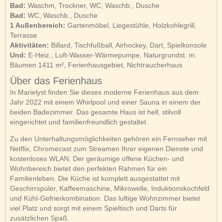
Bad:
Waschm, Trockner, WC, Waschb., Dusche
Bad:
WC, Waschb., Dusche
1 Außenbereich:
Gartenmöbel, Liegestühle, Holzkohlegrill,
Terrasse
Aktivitäten:
Billard, Tischfußball, Airhockey, Dart, Spielkonsole
Und:
E-Heiz., Luft-Wasser-Wärmepumpe, Naturgrundst. m.
Bäumen 1411 m², Ferienhausgebiet, Nichtraucherhaus
Über das Ferienhaus
In Marielyst finden Sie dieses moderne Ferienhaus aus dem
Jahr 2022 mit einem Whirlpool und einer Sauna in einem der
beiden Badezimmer. Das gesamte Haus ist hell, stilvoll
eingerichtet und familienfreundlich gestaltet.
Zu den Unterhaltungsmöglichkeiten gehören ein Fernseher mit
Netflix, Chromecast zum Streamen Ihrer eigenen Dienste und
kostenloses WLAN. Der geräumige offene Küchen- und
Wohnbereich bietet den perfekten Rahmen für ein
Familienleben. Die Küche ist komplett ausgestattet mit
Geschirrspüler, Kaffeemaschine, Mikrowelle, Induktionskochfeld
und Kühl-Gefrierkombination. Das luftige Wohnzimmer bietet
viel Platz und sorgt mit einem Spieltisch und Darts für
zusätzlichen Spaß.