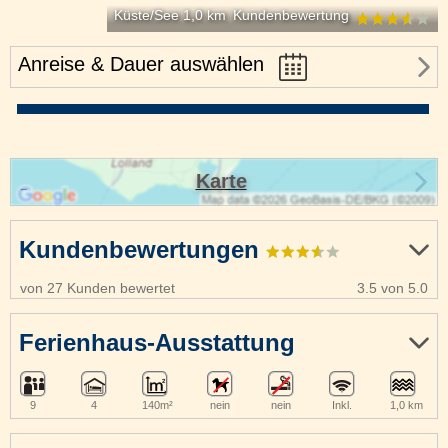
Küste/See 1,0 km
Kundenbewertung
Anreise & Dauer auswählen
Karte
Kundenbewertungen
von 27 Kunden bewertet
3.5 von 5.0
Ferienhaus-Ausstattung
9
4
140m²
nein
nein
Inkl.
1,0 km