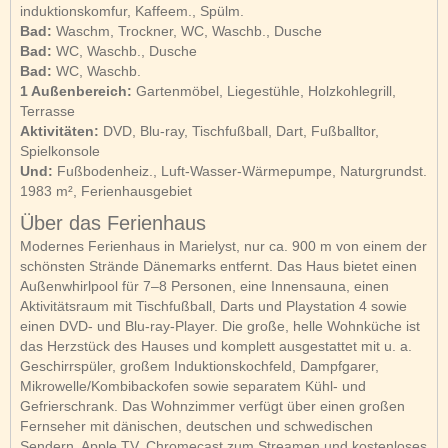
induktionskomfur, Kaffeem., Spülm.
Bad:
Waschm, Trockner, WC, Waschb., Dusche
Bad:
WC, Waschb., Dusche
Bad:
WC, Waschb.
1 Außenbereich:
Gartenmöbel, Liegestühle, Holzkohlegrill,
Terrasse
Aktivitäten:
DVD, Blu-ray, Tischfußball, Dart, Fußballtor,
Spielkonsole
Und:
Fußbodenheiz., Luft-Wasser-Wärmepumpe, Naturgrundst.
1983 m², Ferienhausgebiet
Über das Ferienhaus
Modernes Ferienhaus in Marielyst, nur ca. 900 m von einem der
schönsten Strände Dänemarks entfernt. Das Haus bietet einen
Außenwhirlpool für 7–8 Personen, eine Innensauna, einen
Aktivitätsraum mit Tischfußball, Darts und Playstation 4 sowie
einen DVD- und Blu-ray-Player. Die große, helle Wohnküche ist
das Herzstück des Hauses und komplett ausgestattet mit u. a.
Geschirrspüler, großem Induktionskochfeld, Dampfgarer,
Mikrowelle/Kombibackofen sowie separatem Kühl- und
Gefrierschrank. Das Wohnzimmer verfügt über einen großen
Fernseher mit dänischen, deutschen und schwedischen
Sendern, Apple TV, Chromecast zum Streamen und kostenloses