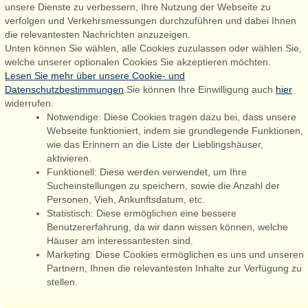
unsere Dienste zu verbessern, Ihre Nutzung der Webseite zu
Houstrupvej 170, Lønne
verfolgen und Verkehrsmessungen durchzuführen und dabei Ihnen
6830 Nørre Nebel
die relevantesten Nachrichten anzuzeigen.
Unten können Sie wählen, alle Cookies zuzulassen oder wählen Sie,
booking@admiralstrand.com
welche unserer optionalen Cookies Sie akzeptieren möchten.
+45 70 60 87 78
Lesen Sie mehr über unsere Cookie- und
Datenschutzbestimmungen
.Sie können Ihre Einwilligung auch
hier
widerrufen.
Notwendige: Diese Cookies tragen dazu bei, dass unsere
Følg os på:
Facebook
Webseite funktioniert, indem sie grundlegende Funktionen,
wie das Erinnern an die Liste der Lieblingshäuser,
Instagram
aktivieren.
Funktionell: Diese werden verwendet, um Ihre
Sucheinstellungen zu speichern, sowie die Anzahl der
Personen, Vieh, Ankunftsdatum, etc.
Admiral Strand Feriehuse ApS | CVR 27 23 39 10 |
Statistisch: Diese ermöglichen eine bessere
Benutzererfahrung, da wir dann wissen können, welche
Häuser am interessantesten sind.
Marketing: Diese Cookies ermöglichen es uns und unseren
Partnern, Ihnen die relevantesten Inhalte zur Verfügung zu
Sie sind hier: Marielyst, Dänemark, Ferienhaus 50987, 14
stellen.
Personen, Whirlpool