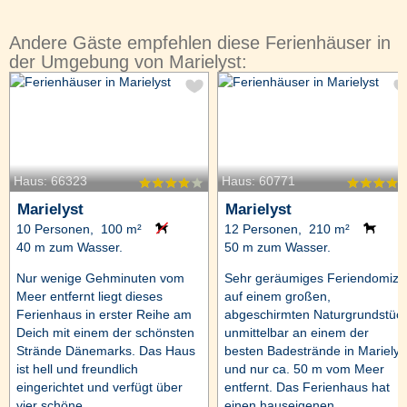
Andere Gäste empfehlen diese Ferienhäuser in
der Umgebung von Marielyst:
Haus: 66323
Haus: 60771
Marielyst
Marielyst
10 Personen, 100 m²
12 Personen, 210 m²
40 m zum Wasser.
50 m zum Wasser.
Nur wenige Gehminuten vom
Sehr geräumiges Feriendomizil
Meer entfernt liegt dieses
auf einem großen,
Ferienhaus in erster Reihe am
abgeschirmten Naturgrundstüc
Deich mit einem der schönsten
unmittelbar an einem der
Strände Dänemarks. Das Haus
besten Badestrände in Marielys
ist hell und freundlich
und nur ca. 50 m vom Meer
eingerichtet und verfügt über
entfernt. Das Ferienhaus hat
vier schöne ...
einen hauseigenen ...