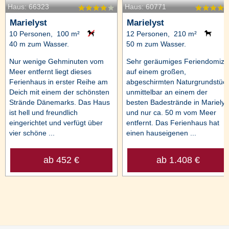
Haus: 66323
Haus: 60771
Marielyst
Marielyst
10 Personen, 100 m²
12 Personen, 210 m²
40 m zum Wasser.
50 m zum Wasser.
Nur wenige Gehminuten vom
Sehr geräumiges Feriendomizil
Meer entfernt liegt dieses
auf einem großen,
Ferienhaus in erster Reihe am
abgeschirmten Naturgrundstüc
Deich mit einem der schönsten
unmittelbar an einem der
Strände Dänemarks. Das Haus
besten Badestrände in Marielys
ist hell und freundlich
und nur ca. 50 m vom Meer
eingerichtet und verfügt über
entfernt. Das Ferienhaus hat
vier schöne ...
einen hauseigenen ...
ab 452 €
ab 1.408 €