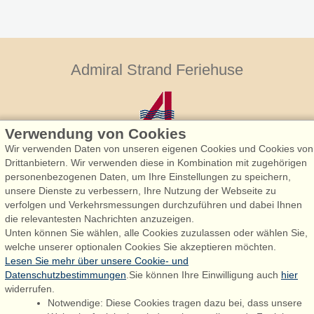
Admiral Strand Feriehuse
Verwendung von Cookies
Wir verwenden Daten von unseren eigenen Cookies und Cookies von
Drittanbietern. Wir verwenden diese in Kombination mit zugehörigen
personenbezogenen Daten, um Ihre Einstellungen zu speichern,
Admiral Strand Feriehuse, Lønne
unsere Dienste zu verbessern, Ihre Nutzung der Webseite zu
Houstrupvej 170, Lønne
verfolgen und Verkehrsmessungen durchzuführen und dabei Ihnen
6830 Nørre Nebel
die relevantesten Nachrichten anzuzeigen.
Unten können Sie wählen, alle Cookies zuzulassen oder wählen Sie,
booking@admiralstrand.com
welche unserer optionalen Cookies Sie akzeptieren möchten.
+45 70 60 87 78
Lesen Sie mehr über unsere Cookie- und
Datenschutzbestimmungen
.Sie können Ihre Einwilligung auch
hier
widerrufen.
Notwendige: Diese Cookies tragen dazu bei, dass unsere
Følg os på:
Facebook