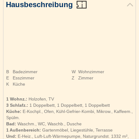
Hausbeschreibung
B
Badezimmer
W
Wohnzimmer
E
Esszimmer
Z
Zimmer
K
Küche
1 Wohnz.:
Holzofen, TV
3 Schlafz.:
1 Doppelbett, 1 Doppelbett, 1 Doppelbett
Küche:
E-Kochpl., Ofen, Kühl-Gefrier-Kombi, Mikrow., Kaffeem.,
Spülm.
Bad:
Waschm., WC, Waschb., Dusche
1 Außenbereich:
Gartenmöbel, Liegestühle, Terrasse
Und:
E-Heiz., Luft-Luft-Wärmepumpe, Naturgrundst. 1332 m²,