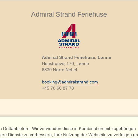
Admiral Strand Feriehuse
Admiral Strand Feriehuse, Lønne
Houstrupvej 170, Lønne
6830 Nørre Nebel
booking@admiralstrand.com
+45 70 60 87 78
Drittanbietern. Wir verwenden diese in Kombination mit zugehörigen
riehuse ApS | CVR 27 23 39 10 |
ere Dienste zu verbessern, Ihre Nutzung der Webseite zu verfolgen u