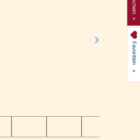
Gutschein »
Favoritten
»