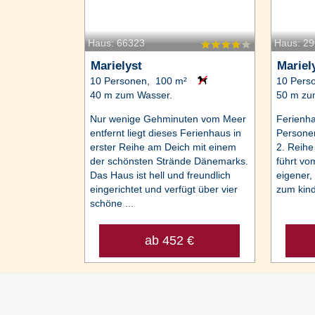
Haus: 66323
Haus: 2
Marielyst
Mariel
10 Personen, 100 m²
10 Pers
40 m zum Wasser.
50 m zu
Nur wenige Gehminuten vom Meer
Ferienha
entfernt liegt dieses Ferienhaus in
Personen
erster Reihe am Deich mit einem
2. Reihe
der schönsten Strände Dänemarks.
führt vo
Das Haus ist hell und freundlich
eigener, 
eingerichtet und verfügt über vier
zum kind
schöne ...
ab 452 €