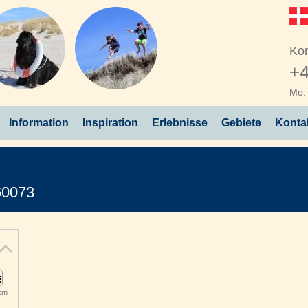
Kon
+4
Mo. 
Information
Inspiration
Erlebnisse
Gebiete
Konta
60073
 km