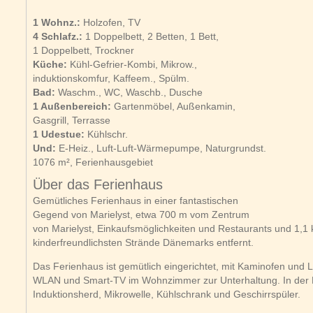
1 Wohnz.:
Holzofen, TV
4 Schlafz.:
1 Doppelbett, 2 Betten, 1 Bett,
1 Doppelbett, Trockner
Küche:
Kühl-Gefrier-Kombi, Mikrow.,
induktionskomfur, Kaffeem., Spülm.
Bad:
Waschm., WC, Waschb., Dusche
1 Außenbereich:
Gartenmöbel, Außenkamin,
Gasgrill, Terrasse
1 Udestue:
Kühlschr.
Und:
E-Heiz., Luft-Luft-Wärmepumpe, Naturgrundst.
1076 m², Ferienhausgebiet
Über das Ferienhaus
Gemütliches Ferienhaus in einer fantastischen
Gegend von Marielyst, etwa 700 m vom Zentrum
von Marielyst, Einkaufsmöglichkeiten und Restaurants und 1,1
kinderfreundlichsten Strände Dänemarks entfernt.
Das Ferienhaus ist gemütlich eingerichtet, mit Kaminofen und 
WLAN und Smart-TV im Wohnzimmer zur Unterhaltung. In der 
Induktionsherd, Mikrowelle, Kühlschrank und Geschirrspüler.