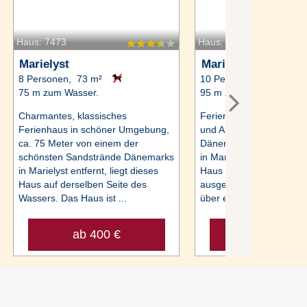
Haus: 7473
Haus: 48842
Marielyst
Marielyst
8 Personen, 73 m²
10 Personen, 150 m²
75 m zum Wasser.
95 m zum Wasser.
Charmantes, klassisches
Ferienhaus mit Whirlpoo
Ferienhaus in schöner Umgebung,
und Aktivitätsraum in d
ca. 75 Meter von einem der
Dänemarks schönstem 
schönsten Sandstrände Dänemarks
in Marielyst, nur ca. 10
in Marielyst entfernt, liegt dieses
Haus entfernt. Das gut
Haus auf derselben Seite des
ausgestattete Ferienhau
Wassers. Das Haus ist ...
über einen ...
ab 400 €
ab 1.109 