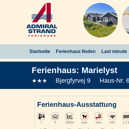
Startseite
Ferienhaus finden
Last minute
Ferienhaus:
Marielyst
Bjergfyrvej 9
Haus-Nr. 
★★★
Ferienhaus-Ausstattung
7
4
106m²
nein
nein
Inkl.
1,1