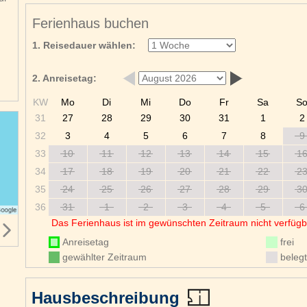
Ferienhaus buchen
1. Reisedauer wählen:
2. Anreisetag:
KW
Mo
Di
Mi
Do
Fr
Sa
S
31
27
28
29
30
31
1
2
32
3
4
5
6
7
8
9
33
10
11
12
13
14
15
1
34
17
18
19
20
21
22
2
35
24
25
26
27
28
29
3
36
31
1
2
3
4
5
6
Das Ferienhaus ist im gewünschten Zeitraum nicht verfügb
Anreisetag
frei
gewählter Zeitraum
belegt
Hausbeschreibung