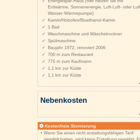
Energiespar-Haus (hier heizen Sie mit
Erdwärme, Sonnenenergie, Luft-Luft- oder Luft
Wasser-Wärmepumpe)
Kamin/Holzofen/Bioethanol-Kamin
1 Bad
Waschmaschine und Wäschetrockner
Spülmaschine
Baujahr 1972, renoviert 2006
700 m zum Restaurant
775 m zum Kaufmann
1,1 km zur Küste
1,1 km zur Küste
Nebenkosten
Kostenfreie Stornierung
Wenn Sie einen nicht erstattungsfähigen Tarif
gewählt haben, wird keine Erstattung gewährt. F