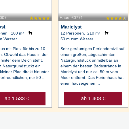
9007
Haus: 60771
yst
Marielyst
onen, 160 m²
12 Personen, 210 m²
m Wasser.
50 m zum Wasser.
us mit Platz für bis zu 10
Sehr geräumiges Feriendomizil auf
. Obwohl das Haus in der
einem großen, abgeschirmten
 hinter dem Deich steht,
Naturgrundstück unmittelbar an
m Naturgrundstückt ein
einem der besten Badestrände in
kleiner Pfad direkt hinunter
Marielyst und nur ca. 50 m vom
erfreundlichen, nur 50 ...
Meer entfernt. Das Ferienhaus hat
einen hauseigenen ...
ab 1.533 €
ab 1.408 €