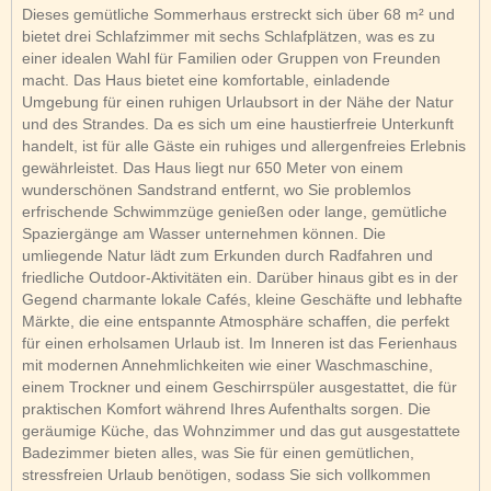
Dieses gemütliche Sommerhaus erstreckt sich über 68 m² und
bietet drei Schlafzimmer mit sechs Schlafplätzen, was es zu
einer idealen Wahl für Familien oder Gruppen von Freunden
macht. Das Haus bietet eine komfortable, einladende
Umgebung für einen ruhigen Urlaubsort in der Nähe der Natur
und des Strandes. Da es sich um eine haustierfreie Unterkunft
handelt, ist für alle Gäste ein ruhiges und allergenfreies Erlebnis
gewährleistet. Das Haus liegt nur 650 Meter von einem
wunderschönen Sandstrand entfernt, wo Sie problemlos
erfrischende Schwimmzüge genießen oder lange, gemütliche
Spaziergänge am Wasser unternehmen können. Die
umliegende Natur lädt zum Erkunden durch Radfahren und
friedliche Outdoor-Aktivitäten ein. Darüber hinaus gibt es in der
Gegend charmante lokale Cafés, kleine Geschäfte und lebhafte
Märkte, die eine entspannte Atmosphäre schaffen, die perfekt
für einen erholsamen Urlaub ist. Im Inneren ist das Ferienhaus
mit modernen Annehmlichkeiten wie einer Waschmaschine,
einem Trockner und einem Geschirrspüler ausgestattet, die für
praktischen Komfort während Ihres Aufenthalts sorgen. Die
geräumige Küche, das Wohnzimmer und das gut ausgestattete
Badezimmer bieten alles, was Sie für einen gemütlichen,
stressfreien Urlaub benötigen, sodass Sie sich vollkommen