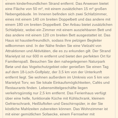
einem kinderfreundlichen Strand entfernt. Das Anwesen bietet
eine Fläche von 50 m², mit einem zusätzlichen 15 m² großen
Nebengebäude. Im Inneren befinden sich zwei Schlafzimmer,
eines mit einem 140 cm breiten Doppelbett und das andere mit
einem 180 cm breiten Doppelbett. Der Anbau bietet zusätzlichen
Schlafplatz, wobei ein Zimmer mit einem ausziehbaren Bett und
das andere mit einem 120 cm breiten Bett ausgestattet ist. Das
Haus ist haustierfreundlich, sodass Ihre pelzigen Begleiter
willkommen sind. In der Nähe finden Sie eine Vielzahl von
Attraktionen und Aktivitäten, die es zu erkunden gilt. Der Strand
Marielyst ist nur 600 m entfernt und bietet den perfekten Ort für
Familienspaß. Besuchen Sie den nahegelegenen Naturpark
Bøtø und das Vogelschutzgebiet oder genießen Sie einen Tag
auf dem 18-Loch-Golfplatz, der 3,5 km von der Unterkunft
entfernt liegt. Sie wohnen außerdem im Umkreis von 5 km von
Marielyst Torv, wo Sie lokale Einkaufsmöglichkeiten, Cafés und
Restaurants finden. Lebensmittelgeschäfte liegen
verkehrsgünstig nur 2,5 km entfernt. Das Ferienhaus verfügt
über eine helle, funktionale Küche mit Kühlschrank, kleinem
Gefrierschrank, Heißluftofen und Geschirrspüler, in der Sie
köstliche Mahlzeiten zubereiten können. Das Wohnzimmer ist
mit einer gemütlichen Sofaecke, einem Fernseher mit