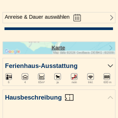
Anreise & Dauer auswählen
Karte
Ferienhaus-Ausstattung
6
4
65m²
ja
nein
Inkl.
600 m
Hausbeschreibung