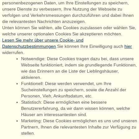
personenbezogenen Daten, um Ihre Einstellungen zu speichern,
Admiral Strand Feriehuse, Lønne
unsere Dienste zu verbessern, Ihre Nutzung der Webseite zu
Houstrupvej 170, Lønne
verfolgen und Verkehrsmessungen durchzuführen und dabei Ihnen
6830 Nørre Nebel
die relevantesten Nachrichten anzuzeigen.
Unten können Sie wählen, alle Cookies zuzulassen oder wählen Sie,
booking@admiralstrand.com
welche unserer optionalen Cookies Sie akzeptieren möchten.
+45 70 60 87 78
Lesen Sie mehr über unsere Cookie- und
Datenschutzbestimmungen
.Sie können Ihre Einwilligung auch
hier
widerrufen.
Notwendige: Diese Cookies tragen dazu bei, dass unsere
Følg os på:
Facebook
Webseite funktioniert, indem sie grundlegende Funktionen,
wie das Erinnern an die Liste der Lieblingshäuser,
Instagram
aktivieren.
Funktionell: Diese werden verwendet, um Ihre
Sucheinstellungen zu speichern, sowie die Anzahl der
Personen, Vieh, Ankunftsdatum, etc.
Admiral Strand Feriehuse ApS | CVR 27 23 39 10 |
Statistisch: Diese ermöglichen eine bessere
Benutzererfahrung, da wir dann wissen können, welche
Häuser am interessantesten sind.
Marketing: Diese Cookies ermöglichen es uns und unseren
Partnern, Ihnen die relevantesten Inhalte zur Verfügung zu
Sie sind hier: Marielyst, Dänemark, Ferienhaus 60661, 6 Personen,
stellen.
Kamin/Holzofen