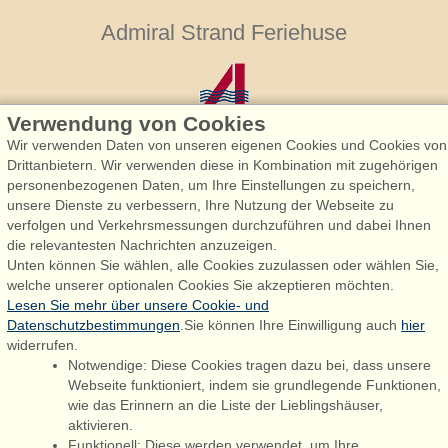
Admiral Strand Feriehuse
Verwendung von Cookies
Wir verwenden Daten von unseren eigenen Cookies und Cookies von
Drittanbietern. Wir verwenden diese in Kombination mit zugehörigen
personenbezogenen Daten, um Ihre Einstellungen zu speichern,
Admiral Strand Feriehuse, Lønne
unsere Dienste zu verbessern, Ihre Nutzung der Webseite zu
Houstrupvej 170, Lønne
verfolgen und Verkehrsmessungen durchzuführen und dabei Ihnen
6830 Nørre Nebel
die relevantesten Nachrichten anzuzeigen.
Unten können Sie wählen, alle Cookies zuzulassen oder wählen Sie,
booking@admiralstrand.com
welche unserer optionalen Cookies Sie akzeptieren möchten.
+45 70 60 87 78
Lesen Sie mehr über unsere Cookie- und
Datenschutzbestimmungen
.Sie können Ihre Einwilligung auch
hier
widerrufen.
Notwendige: Diese Cookies tragen dazu bei, dass unsere
Følg os på:
Facebook
Webseite funktioniert, indem sie grundlegende Funktionen,
wie das Erinnern an die Liste der Lieblingshäuser,
Instagram
aktivieren.
Funktionell: Diese werden verwendet, um Ihre