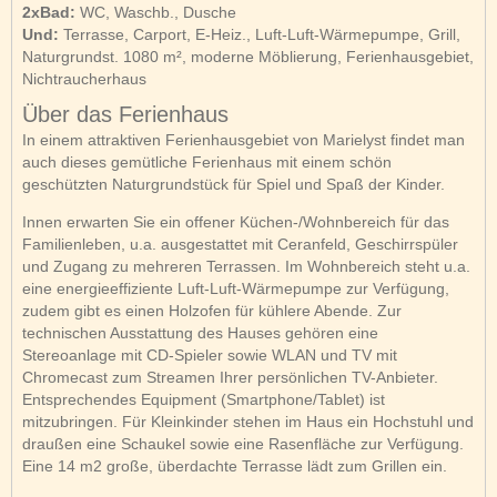
2xBad:
WC, Waschb., Dusche
Und:
Terrasse, Carport, E-Heiz., Luft-Luft-Wärmepumpe, Grill,
Naturgrundst. 1080 m², moderne Möblierung, Ferienhausgebiet,
Nichtraucherhaus
Über das Ferienhaus
In einem attraktiven Ferienhausgebiet von Marielyst findet man
auch dieses gemütliche Ferienhaus mit einem schön
geschützten Naturgrundstück für Spiel und Spaß der Kinder.
Innen erwarten Sie ein offener Küchen-/Wohnbereich für das
Familienleben, u.a. ausgestattet mit Ceranfeld, Geschirrspüler
und Zugang zu mehreren Terrassen. Im Wohnbereich steht u.a.
eine energieeffiziente Luft-Luft-Wärmepumpe zur Verfügung,
zudem gibt es einen Holzofen für kühlere Abende. Zur
technischen Ausstattung des Hauses gehören eine
Stereoanlage mit CD-Spieler sowie WLAN und TV mit
Chromecast zum Streamen Ihrer persönlichen TV-Anbieter.
Entsprechendes Equipment (Smartphone/Tablet) ist
mitzubringen. Für Kleinkinder stehen im Haus ein Hochstuhl und
draußen eine Schaukel sowie eine Rasenfläche zur Verfügung.
Eine 14 m2 große, überdachte Terrasse lädt zum Grillen ein.