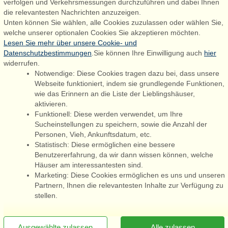
verfolgen und Verkehrsmessungen durchzuführen und dabei Ihnen
6830 Nørre Nebel
die relevantesten Nachrichten anzuzeigen.
Unten können Sie wählen, alle Cookies zuzulassen oder wählen Sie,
booking@admiralstrand.com
welche unserer optionalen Cookies Sie akzeptieren möchten.
+45 70 60 87 78
Lesen Sie mehr über unsere Cookie- und
Datenschutzbestimmungen
.Sie können Ihre Einwilligung auch
hier
widerrufen.
Notwendige: Diese Cookies tragen dazu bei, dass unsere
Følg os på:
Facebook
Webseite funktioniert, indem sie grundlegende Funktionen,
wie das Erinnern an die Liste der Lieblingshäuser,
Instagram
aktivieren.
Funktionell: Diese werden verwendet, um Ihre
Sucheinstellungen zu speichern, sowie die Anzahl der
Personen, Vieh, Ankunftsdatum, etc.
Admiral Strand Feriehuse ApS | CVR 27 23 39 10 |
Statistisch: Diese ermöglichen eine bessere
Benutzererfahrung, da wir dann wissen können, welche
Häuser am interessantesten sind.
Marketing: Diese Cookies ermöglichen es uns und unseren
Partnern, Ihnen die relevantesten Inhalte zur Verfügung zu
Sie sind hier: Marielyst, Dänemark, Ferienhaus 65782, 8 Personen,
stellen.
Kamin/Holzofen
[x]
Newsletter jetzt abonnieren
Ausgewählte zulassen
Alle zulassen