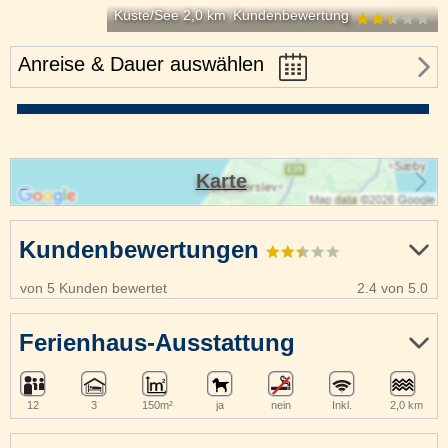
Küste/See 2,0 km
Kundenbewertung
Anreise & Dauer auswählen
Karte
Kundenbewertungen
von 5 Kunden bewertet
2.4 von 5.0
Ferienhaus-Ausstattung
12
3
150m²
ja
nein
Inkl.
2,0 km