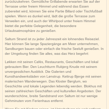
zurückzukehren. Gemütliche Grillabende erwarten Sie auf der
Terrasse unter freiem Himmel und während das Essen
zubereitet wird, können Sie eine Partie Billard oder Tischfußball
spielen. Wenn es dunkel wird, lädt die große Terrasse zum
Verweilen ein, und auch der Whirlpool unter freiem Himmel
bietet die perfekte Gelegenheit, die besondere
Urlaubsatmosphäre zu genießen.
Saltum Strand ist zu jeder Jahreszeit ein lohnendes Reiseziel.
Hier können Sie lange Spaziergänge am Meer unternehmen,
Sandburgen bauen oder einfach die frische Seeluft genießen. In
der Umgebung finden Sie alles, was das Herz begehrt:
Løkken mit seinen Cafés, Restaurants, Geschäften und lokal
gebrautem Bier. Den Leuchtturm Rubjerg Knude mit seinem
unvergesslichen Ausblick. Die Galerien und
Kunsthandwerksläden von Lønstrup. Kettrup Bjerge mit seinen
malerischen Wanderwegen. Das Kloster Børglum, wo
Geschichte und lokale Legenden lebendig werden. Blokhus mit
seinen zahlreichen Geschäften und kulturellen Angeboten. Der
wunderschöne, breite Sandstrand von Saltum ist nur wenige
Gehminuten vom Ferienhaus entfernt.
Wenn Sie mit Kindern reisen, ist Unterhaltung nie weit entfernt –