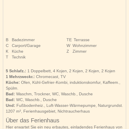
B
Badezimmer
TE
Terrasse
C
Carport/Garage
W
Wohnzimmer
K
Küche
Z
Zimmer
T
Technik
5 Schlafz.:
1 Doppelbett, 4 Kojen, 2 Kojen, 2 Kojen, 2 Kojen
1 Mehrzweckr.:
Chromecast, TV
Küche:
Ofen, Kühl-Gefrier-Kombi, induktionskomfur, Kaffeem.,
Spülm.
Bad:
Waschm, Trockner, WC, Waschb., Dusche
Bad:
WC, Waschb., Dusche
Und:
Fußbodenheiz., Luft-Wasser-Wärmepumpe, Naturgrundst.
1207 m², Ferienhausgebiet, Nichtraucherhaus
Über das Ferienhaus
Hier erwartet Sie ein neu erbautes, einladendes Ferienhaus von