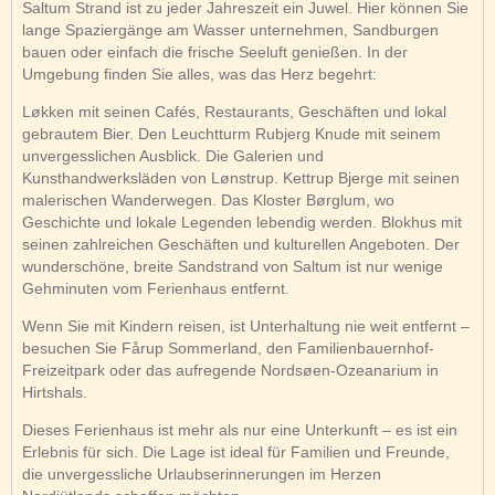
Saltum Strand ist zu jeder Jahreszeit ein Juwel. Hier können Sie
lange Spaziergänge am Wasser unternehmen, Sandburgen
bauen oder einfach die frische Seeluft genießen. In der
Umgebung finden Sie alles, was das Herz begehrt:
Løkken mit seinen Cafés, Restaurants, Geschäften und lokal
gebrautem Bier. Den Leuchtturm Rubjerg Knude mit seinem
unvergesslichen Ausblick. Die Galerien und
Kunsthandwerksläden von Lønstrup. Kettrup Bjerge mit seinen
malerischen Wanderwegen. Das Kloster Børglum, wo
Geschichte und lokale Legenden lebendig werden. Blokhus mit
seinen zahlreichen Geschäften und kulturellen Angeboten. Der
wunderschöne, breite Sandstrand von Saltum ist nur wenige
Gehminuten vom Ferienhaus entfernt.
Wenn Sie mit Kindern reisen, ist Unterhaltung nie weit entfernt –
besuchen Sie Fårup Sommerland, den Familienbauernhof-
Freizeitpark oder das aufregende Nordsøen-Ozeanarium in
Hirtshals.
Dieses Ferienhaus ist mehr als nur eine Unterkunft – es ist ein
Erlebnis für sich. Die Lage ist ideal für Familien und Freunde,
die unvergessliche Urlaubserinnerungen im Herzen