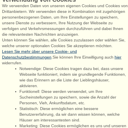
Wir verwenden Daten von unseren eigenen Cookies und Cookies von
Drittanbietern. Wir verwenden diese in Kombination mit zugehörigen
personenbezogenen Daten, um Ihre Einstellungen zu speichern,
Admiral Strand Feriehuse, Lønne
unsere Dienste zu verbessern, Ihre Nutzung der Webseite zu
Houstrupvej 170, Lønne
verfolgen und Verkehrsmessungen durchzuführen und dabei Ihnen
6830 Nørre Nebel
die relevantesten Nachrichten anzuzeigen.
Unten können Sie wählen, alle Cookies zuzulassen oder wählen Sie,
booking@admiralstrand.com
welche unserer optionalen Cookies Sie akzeptieren möchten.
+45 70 60 87 78
Lesen Sie mehr über unsere Cookie- und
Datenschutzbestimmungen
.Sie können Ihre Einwilligung auch
hier
widerrufen.
Notwendige: Diese Cookies tragen dazu bei, dass unsere
Følg os på:
Facebook
Webseite funktioniert, indem sie grundlegende Funktionen,
wie das Erinnern an die Liste der Lieblingshäuser,
Instagram
aktivieren.
Funktionell: Diese werden verwendet, um Ihre
Sucheinstellungen zu speichern, sowie die Anzahl der
Personen, Vieh, Ankunftsdatum, etc.
Admiral Strand Feriehuse ApS | CVR 27 23 39 10 |
Statistisch: Diese ermöglichen eine bessere
Benutzererfahrung, da wir dann wissen können, welche
Häuser am interessantesten sind.
Marketing: Diese Cookies ermöglichen es uns und unseren