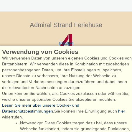
Admiral Strand Feriehuse
Verwendung von Cookies
Wir verwenden Daten von unseren eigenen Cookies und Cookies von
Drittanbietern. Wir verwenden diese in Kombination mit zugehörigen
personenbezogenen Daten, um Ihre Einstellungen zu speichern,
Admiral Strand Feriehuse, Lønne
unsere Dienste zu verbessern, Ihre Nutzung der Webseite zu
Houstrupvej 170, Lønne
verfolgen und Verkehrsmessungen durchzuführen und dabei Ihnen
6830 Nørre Nebel
die relevantesten Nachrichten anzuzeigen.
Unten können Sie wählen, alle Cookies zuzulassen oder wählen Sie,
booking@admiralstrand.com
welche unserer optionalen Cookies Sie akzeptieren möchten.
+45 70 60 87 78
Lesen Sie mehr über unsere Cookie- und
Datenschutzbestimmungen
.Sie können Ihre Einwilligung auch
hier
widerrufen.
Notwendige: Diese Cookies tragen dazu bei, dass unsere
Følg os på:
Facebook
Webseite funktioniert, indem sie grundlegende Funktionen,