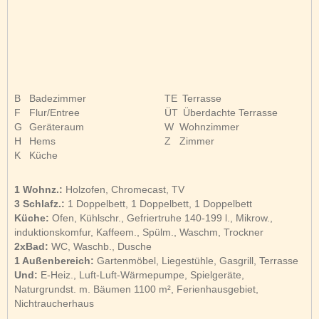
B
Badezimmer
TE
Terrasse
F
Flur/Entree
ÜT
Überdachte Terrasse
G
Geräteraum
W
Wohnzimmer
H
Hems
Z
Zimmer
K
Küche
1 Wohnz.:
Holzofen, Chromecast, TV
3 Schlafz.:
1 Doppelbett, 1 Doppelbett, 1 Doppelbett
Küche:
Ofen, Kühlschr., Gefriertruhe 140-199 l., Mikrow.,
induktionskomfur, Kaffeem., Spülm., Waschm, Trockner
2xBad:
WC, Waschb., Dusche
1 Außenbereich:
Gartenmöbel, Liegestühle, Gasgrill, Terrasse
Und:
E-Heiz., Luft-Luft-Wärmepumpe, Spielgeräte,
Naturgrundst. m. Bäumen 1100 m², Ferienhausgebiet,
Nichtraucherhaus