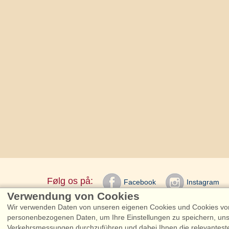
Følg os på:
Facebook
Instagram
Verwendung von Cookies
Wir verwenden Daten von unseren eigenen Cookies und Cookies von 
Admiral Strand Fe
personenbezogenen Daten, um Ihre Einstellungen zu speichern, uns
Verkehrsmessungen durchzuführen und dabei Ihnen die relevantest