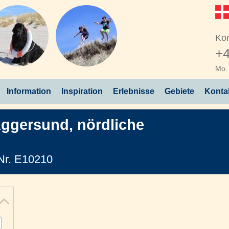
Kon
+4
Mo. 
Information
Inspiration
Erlebnisse
Gebiete
Konta
/Aggersund
,
nördliche
Nr. E10210