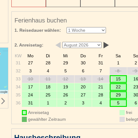
Ferienhaus buchen
1. Reisedauer wählen:
2. Anreisetag:
KW
Mo
Di
Mi
Do
Fr
Sa
S
31
27
28
29
30
31
1
2
32
3
4
5
6
7
8
9
33
10
11
12
13
14
15
1
34
17
18
19
20
21
22
2
35
24
25
26
27
28
29
3
36
31
1
2
3
4
5
6
Anreisetag
frei
gewählter Zeitraum
belegt
Hausbeschreibung