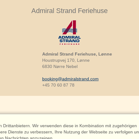
Admiral Strand Feriehuse
Admiral Strand Feriehuse, Lønne
Houstrupvej 170, Lønne
6830 Nørre Nebel
booking@admiralstrand.com
+45 70 60 87 78
Drittanbietern. Wir verwenden diese in Kombination mit zugehörigen
riehuse ApS | CVR 27 23 39 10 |
ere Dienste zu verbessern, Ihre Nutzung der Webseite zu verfolgen u
en Nachrichten anzuzeigen.